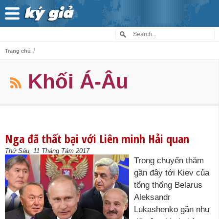
/
Trang chủ
Khối Á-Âu
Nga đã thất bại với Liên minh Hải quan
Thứ Sáu, 11 Tháng Tám 2017
Trong chuyến thăm
gần đây tới Kiev của
tổng thống Belarus
Aleksandr
Lukashenko gần như