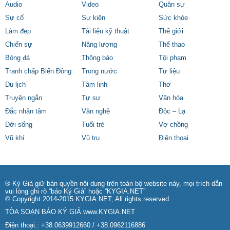
Audio
Video
Quân sự
Sự cố
Sự kiện
Sức khỏe
Làm đẹp
Tài liệu kỹ thuật
Thế giới
Chiến sự
Năng lượng
Thể thao
Bóng đá
Thông báo
Tội phạm
Tranh chấp Biển Đông
Trong nước
Tư liệu
Du lịch
Tâm linh
Thơ
Truyện ngắn
Tự sự
Văn hóa
Đắc nhân tâm
Văn nghệ
Độc – Lạ
Đời sống
Tuổi trẻ
Vợ chồng
Vũ khí
Vũ trụ
Điện thoại
® Ký Giả giữ bản quyền nội dung trên toàn bộ website này, mọi trích dẫn
vui lòng ghi rõ “báo Ký Giả” hoặc “KYGIA.NET”
© Copyright 2014-2015 KYGIA.NET, All rights reserved
TÒA SOẠN BÁO KÝ GIẢ
www.KYGIA.NET
Điện thoại.: +38.0639912660 / +38.0962116886