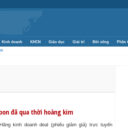
Kinh doanh
KHCN
Giáo dục
Giải trí
Đời sống
Phân 
SS
pon đã qua thời hoàng kim
Hãng kinh doanh deal (phiếu giảm giá) trực tuyến