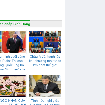
nh chấp Biển Đông
g minh cuối cùng
Châu Á đã thành lập
a Putin: Tại sao
khu thương mại tự do
ung Quốc ủng hộ
lớn nhất thế giới
và "tình bạn" của
mạnh mẽ như thế
nào
 NGỘ NHẬN CỦA
Tình hữu nghị giữa
ỜI VIỆT- NGƯỜI
Ukraina và Nga tạm