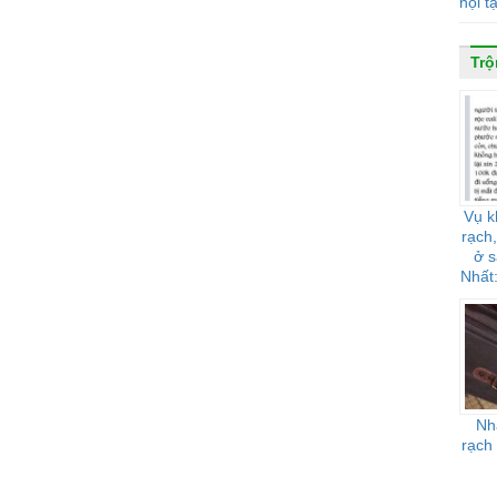
nội t
Trộ
Vụ k
rạch,
ở 
Nhất
Nh
rạch