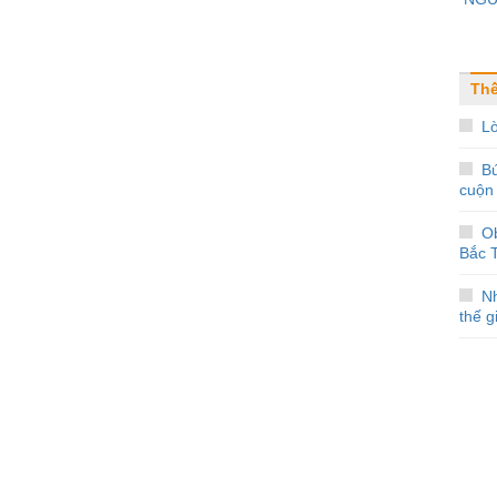
Thế
Lờ
Bú
cuộn
O
Bắc T
Nh
thế g