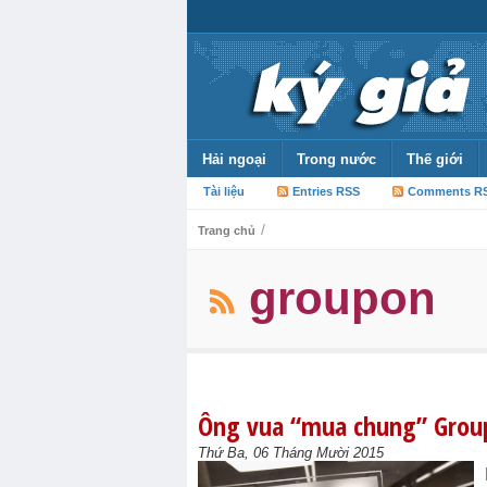
Hải ngoại
Trong nước
Thế giới
Tài liệu
Entries RSS
Comments R
/
Trang chủ
groupon
Ông vua “mua chung” Grou
Thứ Ba, 06 Tháng Mười 2015