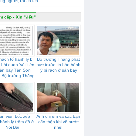
ạng người, rất có ích
m cắp - Xin "đểu"
hách tố hành lý bị
Bộ trưởng Thăng phát
 hải quan ‘vòi’ tiền
bực trước tin báo hành
sân bay Tân Sơn
lý bị rạch ở sân bay
: Bộ trưởng Thăng
rất bực
ân viên bốc xếp
Anh chị em và các bạn
 hành lý trộm đồ ở
cẩn thận khi về nước
Nội Bài
nhé!