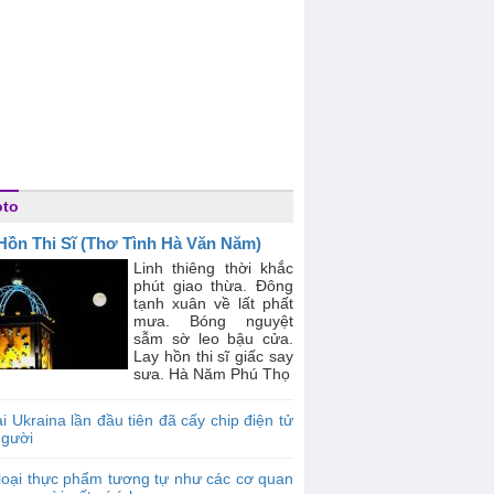
oto
Hồn Thi Sĩ (Thơ Tình Hà Văn Năm)
Linh thiêng thời khắc
phút giao thừa. Đông
tạnh xuân về lất phất
mưa. Bóng nguyệt
sẫm sờ leo bậu cửa.
Lay hồn thi sĩ giấc say
sưa. Hà Năm Phú Thọ
i Ukraina lần đầu tiên đã cấy chip điện tử
người
loại thực phẩm tương tự như các cơ quan