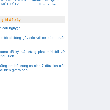
VIỆT TỐT?
thời gác lại
 giới đó đây
i cầu nguyện.
p bê di động gây sốc với cơ bắp... cuồn
bama đã ký luật trừng phạt mới đối với
riều Tiên
ững em bé trong ca sinh 7 đầu tiên trên
iới hiện giờ ra sao?