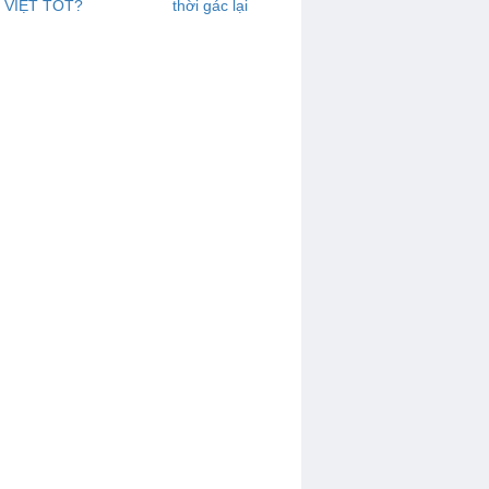
VIỆT TỐT?
thời gác lại