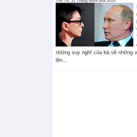
Thứ Tư, 11 Tháng Mười Một 2015
những suy nghĩ của bà về những v
lên...