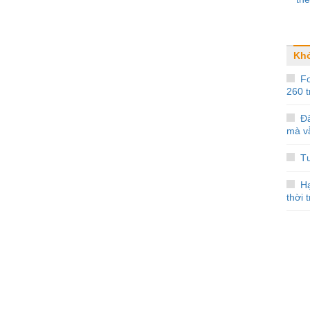
Khở
F
260 
Đâ
mà v
Tư
H
thời 