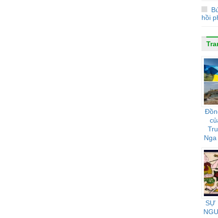
Bú
hồi 
Tra
Đồn
củ
Tr
Nga 
họ 
SỰ
NGƯ