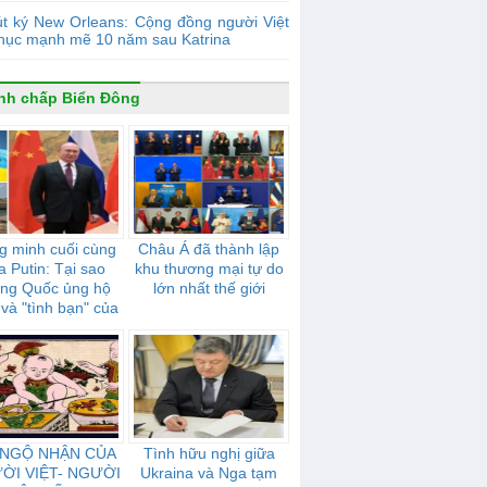
t ký New Orleans: Cộng đồng người Việt
phục mạnh mẽ 10 năm sau Katrina
nh chấp Biển Đông
g minh cuối cùng
Châu Á đã thành lập
a Putin: Tại sao
khu thương mại tự do
ung Quốc ủng hộ
lớn nhất thế giới
và "tình bạn" của
mạnh mẽ như thế
nào
 NGỘ NHẬN CỦA
Tình hữu nghị giữa
ỜI VIỆT- NGƯỜI
Ukraina và Nga tạm