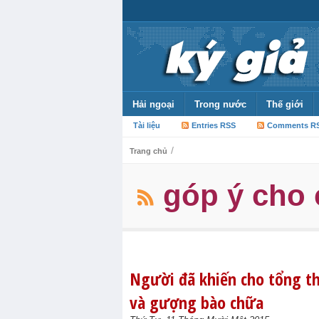
Hải ngoại
Trong nước
Thế giới
Tài liệu
Entries RSS
Comments R
/
Trang chủ
góp ý cho
Người đã khiến cho tổng th
và gượng bào chữa