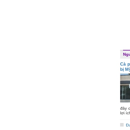
Ngư
Cà p
bị M
đây c
lợi í
Đ