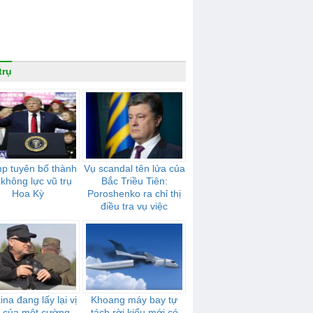
trụ
p tuyên bố thành
Vụ scandal tên lửa của
 không lực vũ trụ
Bắc Triều Tiên:
Hoa Kỳ
Poroshenko ra chỉ thị
điều tra vụ việc
ina đang lấy lại vị
Khoang máy bay tự
ế của một cường
tách rời kiểu mới có