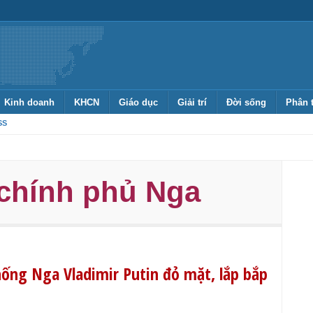
Kinh doanh
KHCN
Giáo dục
Giải trí
Đời sống
Phân 
SS
 chính phủ Nga
ống Nga Vladimir Putin đỏ mặt, lắp bắp