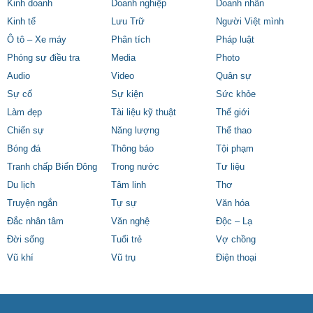
Kinh doanh
Doanh nghiệp
Doanh nhân
Kinh tế
Lưu Trữ
Người Việt mình
Ô tô – Xe máy
Phân tích
Pháp luật
Phóng sự điều tra
Media
Photo
Audio
Video
Quân sự
Sự cố
Sự kiện
Sức khỏe
Làm đẹp
Tài liệu kỹ thuật
Thế giới
Chiến sự
Năng lượng
Thể thao
Bóng đá
Thông báo
Tội phạm
Tranh chấp Biển Đông
Trong nước
Tư liệu
Du lịch
Tâm linh
Thơ
Truyện ngắn
Tự sự
Văn hóa
Đắc nhân tâm
Văn nghệ
Độc – Lạ
Đời sống
Tuổi trẻ
Vợ chồng
Vũ khí
Vũ trụ
Điện thoại