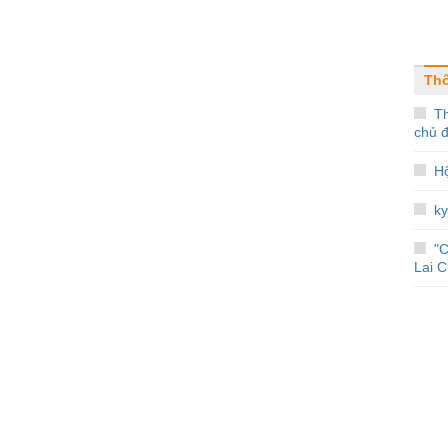
Th
Th
chủ đ
Hộ
ky
"C
Lai 