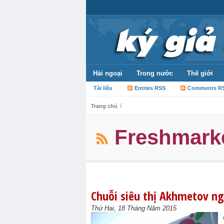
Hải ngoại
Trong nước
Thế giới
Tài liệu
Entries RSS
Comments R
/
Trang chủ
Freshmark
Chuỗi siêu thị Akhmetov n
Thứ Hai, 18 Tháng Năm 2015