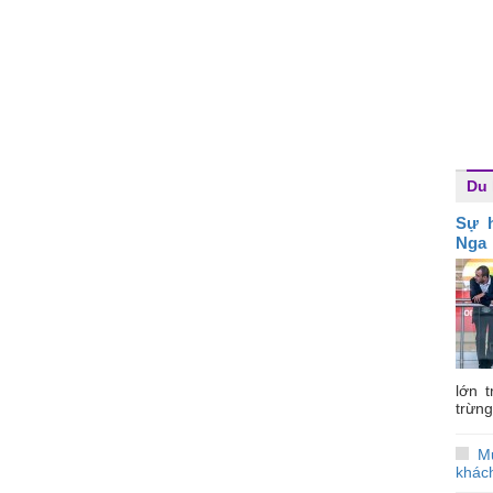
Du 
Sự h
Nga
lớn 
trừng
Mư
khách