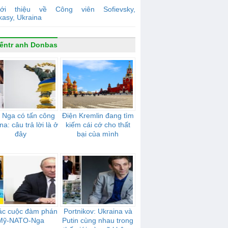
iới thiệu về Công viên Sofievsky,
kasy, Ukraina
ếntr anh Donbas
 Nga có tấn công
Điện Kremlin đang tìm
na: câu trả lời là ở
kiếm cái cớ cho thất
đây
bại của mình
ác cuộc đàm phán
Portnikov: Ukraina và
Mỹ-NATO-Nga
Putin cùng nhau trong