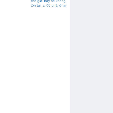
thế giới này sẽ không
tồn tại, ai đó phải ở lại
một mình