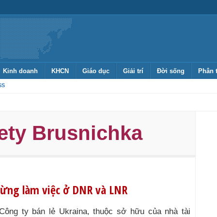
Kinh doanh
KHCN
Giáo dục
Giải trí
Đời sống
Phân 
SS
ety Brusnichka
gừng làm việc ở DNR và LNR
Công ty bán lẻ Ukraina, thuộc sở hữu của nhà tài