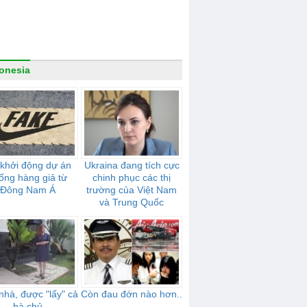
onesia
khởi động dự án
Ukraina đang tích cực
ống hàng giả từ
chinh phục các thị
Đông Nam Á
trường của Việt Nam
và Trung Quốc
hà, được "lấy" cả
Còn đau đớn nào hơn..
bà chủ