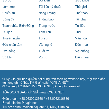
Sự cố
Sự kiện
Sức khỏe
Làm đẹp
Tài liệu kỹ thuật
Thế giới
Chiến sự
Năng lượng
Thể thao
Bóng đá
Thông báo
Tội phạm
Tranh chấp Biển Đông
Trong nước
Tư liệu
Du lịch
Tâm linh
Thơ
Truyện ngắn
Tự sự
Văn hóa
Đắc nhân tâm
Văn nghệ
Độc – Lạ
Đời sống
Tuổi trẻ
Vợ chồng
Vũ khí
Vũ trụ
Điện thoại
® Ký Giả giữ bản quyền nội dung trên toàn bộ website này, mọi trích dẫn
vui lòng ghi rõ “báo Ký Giả” hoặc “KYGIA.NET”
© Copyright 2014-2015 KYGIA.NET, All rights reserved
TÒA SOẠN BÁO KÝ GIẢ
www.KYGIA.NET
Điện thoại.: +38.0639912660 / +38.0962116886
Email:
lienhe@kygia.net
Trụ sở chính: Maidan Square #1, Kiev, Ukraina