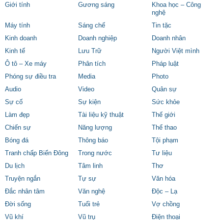
Giới tính
Gương sáng
Khoa học – Công
nghệ
Máy tính
Sáng chế
Tin tặc
Kinh doanh
Doanh nghiệp
Doanh nhân
Kinh tế
Lưu Trữ
Người Việt mình
Ô tô – Xe máy
Phân tích
Pháp luật
Phóng sự điều tra
Media
Photo
Audio
Video
Quân sự
Sự cố
Sự kiện
Sức khỏe
Làm đẹp
Tài liệu kỹ thuật
Thế giới
Chiến sự
Năng lượng
Thể thao
Bóng đá
Thông báo
Tội phạm
Tranh chấp Biển Đông
Trong nước
Tư liệu
Du lịch
Tâm linh
Thơ
Truyện ngắn
Tự sự
Văn hóa
Đắc nhân tâm
Văn nghệ
Độc – Lạ
Đời sống
Tuổi trẻ
Vợ chồng
Vũ khí
Vũ trụ
Điện thoại