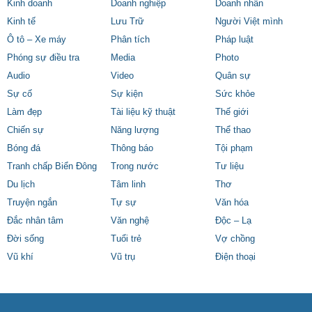
Kinh doanh
Doanh nghiệp
Doanh nhân
Kinh tế
Lưu Trữ
Người Việt mình
Ô tô – Xe máy
Phân tích
Pháp luật
Phóng sự điều tra
Media
Photo
Audio
Video
Quân sự
Sự cố
Sự kiện
Sức khỏe
Làm đẹp
Tài liệu kỹ thuật
Thế giới
Chiến sự
Năng lượng
Thể thao
Bóng đá
Thông báo
Tội phạm
Tranh chấp Biển Đông
Trong nước
Tư liệu
Du lịch
Tâm linh
Thơ
Truyện ngắn
Tự sự
Văn hóa
Đắc nhân tâm
Văn nghệ
Độc – Lạ
Đời sống
Tuổi trẻ
Vợ chồng
Vũ khí
Vũ trụ
Điện thoại