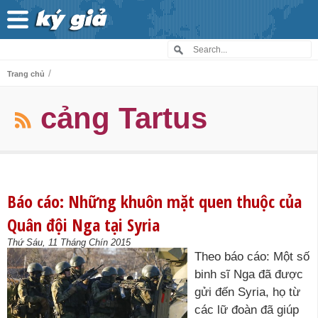
/
Trang chủ
cảng Tartus
Báo cáo: Những khuôn mặt quen thuộc của
Quân đội Nga tại Syria
Thứ Sáu, 11 Tháng Chín 2015
Theo báo cáo: Một số
binh sĩ Nga đã được
gửi đến Syria, họ từ
các lữ đoàn đã giúp