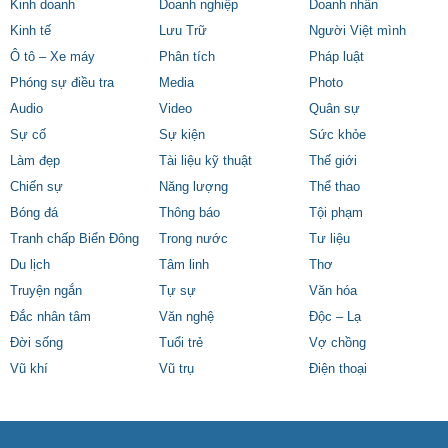
Kinh doanh
Doanh nghiệp
Doanh nhân
Kinh tế
Lưu Trữ
Người Việt mình
Ô tô – Xe máy
Phân tích
Pháp luật
Phóng sự điều tra
Media
Photo
Audio
Video
Quân sự
Sự cố
Sự kiện
Sức khỏe
Làm đẹp
Tài liệu kỹ thuật
Thế giới
Chiến sự
Năng lượng
Thể thao
Bóng đá
Thông báo
Tội phạm
Tranh chấp Biển Đông
Trong nước
Tư liệu
Du lịch
Tâm linh
Thơ
Truyện ngắn
Tự sự
Văn hóa
Đắc nhân tâm
Văn nghệ
Độc – Lạ
Đời sống
Tuổi trẻ
Vợ chồng
Vũ khí
Vũ trụ
Điện thoại