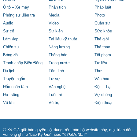
Ô tô – Xe máy
Phân tích
Pháp luật
Phóng sự điều tra
Media
Photo
Audio
Video
Quân sự
Sự cố
Sự kiện
Sức khỏe
Làm đẹp
Tài liệu kỹ thuật
Thế giới
Chiến sự
Năng lượng
Thể thao
Bóng đá
Thông báo
Tội phạm
Tranh chấp Biển Đông
Trong nước
Tư liệu
Du lịch
Tâm linh
Thơ
Truyện ngắn
Tự sự
Văn hóa
Đắc nhân tâm
Văn nghệ
Độc – Lạ
Đời sống
Tuổi trẻ
Vợ chồng
Vũ khí
Vũ trụ
Điện thoại
® Ký Giả giữ bản quyền nội dung trên toàn bộ website này, mọi trích dẫn
vui lòng ghi rõ “báo Ký Giả” hoặc “KYGIA.NET”