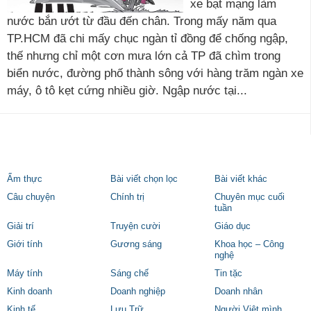
xe bạt mạng làm
nước bắn ướt từ đầu đến chân. Trong mấy năm qua
TP.HCM đã chi mấy chục ngàn tỉ đồng để chống ngập,
thế nhưng chỉ một cơn mưa lớn cả TP đã chìm trong
biển nước, đường phố thành sông với hàng trăm ngàn xe
máy, ô tô kẹt cứng nhiều giờ. Ngập nước tại...
Ẩm thực
Bài viết chọn lọc
Bài viết khác
Câu chuyện
Chính trị
Chuyên mục cuối
tuần
Giải trí
Truyện cười
Giáo dục
Giới tính
Gương sáng
Khoa học – Công
nghệ
Máy tính
Sáng chế
Tin tặc
Kinh doanh
Doanh nghiệp
Doanh nhân
Kinh tế
Lưu Trữ
Người Việt mình