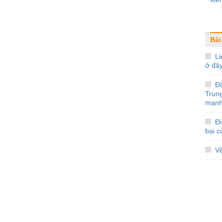
Bài
Li
ở đâ
Đ
Trun
mạnh
Đi
bại 
V