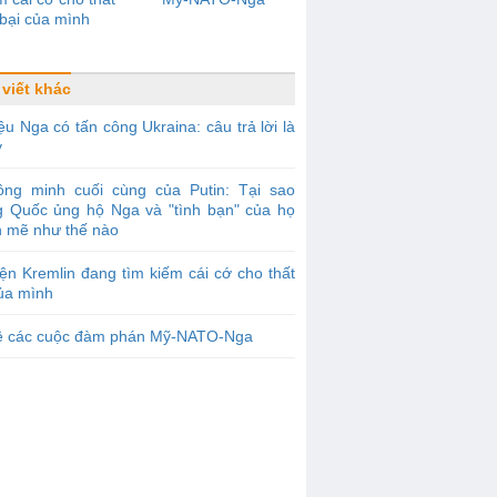
bại của mình
 viết khác
ệu Nga có tấn công Ukraina: câu trả lời là
y
ồng minh cuối cùng của Putin: Tại sao
g Quốc ủng hộ Nga và "tình bạn" của họ
 mẽ như thế nào
ện Kremlin đang tìm kiếm cái cớ cho thất
của mình
ề các cuộc đàm phán Mỹ-NATO-Nga