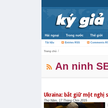
Hải ngoại
Trong nước
Thế giới
Tài liệu
Entries RSS
Comments R
/
Trang chủ
An ninh S
Ukraina: bắt giữ một nghị s
Thứ Năm, 17 Tháng Chín 2015