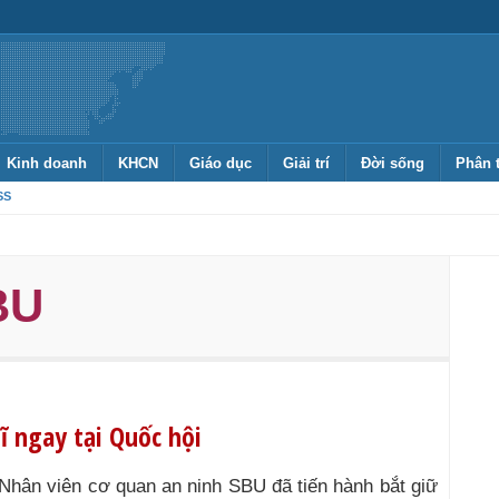
Kinh doanh
KHCN
Giáo dục
Giải trí
Đời sống
Phân 
SS
BU
ĩ ngay tại Quốc hội
Nhân viên cơ quan an ninh SBU đã tiến hành bắt giữ