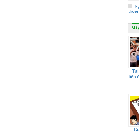
N
thoại
Máy
Tại
tiên 
Đừ