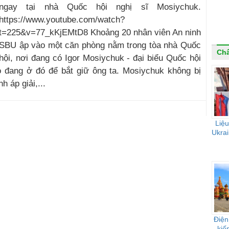
ngay tại nhà Quốc hội nghị sĩ Mosiychuk.
https://www.youtube.com/watch?
t=225&v=77_kKjEMtD8 Khoảng 20 nhân viên An ninh
SBU ập vào một căn phòng nằm trong tòa nhà Quốc
Ch
hội, nơi đang có Igor Mosiychuk - đại biểu Quốc hội
 đang ở đó để bắt giữ ông ta. Mosiychuk không bị
h áp giải,...
Liệu
Ukrai
Điện
kiế