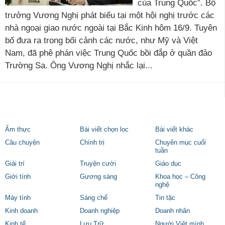
của Trung Quốc”. Bộ
trưởng Vương Nghị phát biểu tại một hội nghị trước các
nhà ngoại giao nước ngoài tại Bắc Kinh hôm 16/9. Tuyên
bố đưa ra trong bối cảnh các nước, như Mỹ và Việt
Nam, đã phê phán việc Trung Quốc bồi đắp ở quần đảo
Trường Sa. Ông Vương Nghị nhắc lại...
Ẩm thực
Bài viết chọn lọc
Bài viết khác
Câu chuyện
Chính trị
Chuyên mục cuối
tuần
Giải trí
Truyện cười
Giáo dục
Giới tính
Gương sáng
Khoa học – Công
nghệ
Máy tính
Sáng chế
Tin tặc
Kinh doanh
Doanh nghiệp
Doanh nhân
Kinh tế
Lưu Trữ
Người Việt mình