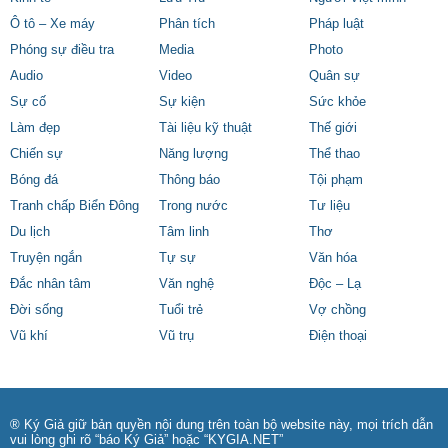
Ô tô – Xe máy
Phân tích
Pháp luật
Phóng sự điều tra
Media
Photo
Audio
Video
Quân sự
Sự cố
Sự kiện
Sức khỏe
Làm đẹp
Tài liệu kỹ thuật
Thế giới
Chiến sự
Năng lượng
Thể thao
Bóng đá
Thông báo
Tội phạm
Tranh chấp Biển Đông
Trong nước
Tư liệu
Du lịch
Tâm linh
Thơ
Truyện ngắn
Tự sự
Văn hóa
Đắc nhân tâm
Văn nghệ
Độc – Lạ
Đời sống
Tuổi trẻ
Vợ chồng
Vũ khí
Vũ trụ
Điện thoại
® Ký Giả giữ bản quyền nội dung trên toàn bộ website này, mọi trích dẫn
vui lòng ghi rõ “báo Ký Giả” hoặc “KYGIA.NET”