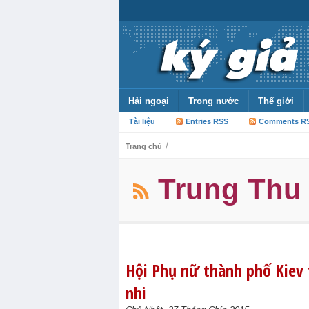
Hải ngoại
Trong nước
Thế giới
Tài liệu
Entries RSS
Comments R
/
Trang chủ
Trung Thu
Hội Phụ nữ thành phố Kiev 
nhi