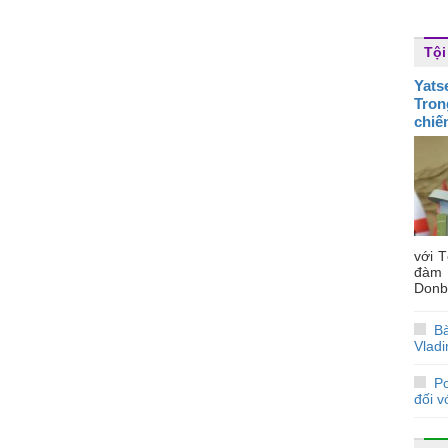
Tội
Yats
Tron
chiế
với 
đàm 
Donba
Bà
Vladi
P
đối v