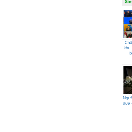
Sin
Châ
khu 
l
Ngườ
đưa 