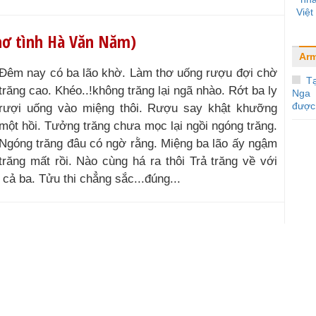
Việ
hơ tình Hà Văn Năm)
Arm
Đêm nay có ba lão khờ. Làm thơ uống rượu đợi chờ
Tạ
trăng cao. Khéo..!không trăng lại ngã nhào. Rớt ba ly
Nga 
được 
rượi uống vào miệng thôi. Rượu say khật khưỡng
một hồi. Tưởng trăng chưa mọc lại ngồi ngóng trăng.
Ngóng trăng đâu có ngờ rằng. Miệng ba lão ấy ngậm
trăng mất rồi. Nào cùng há ra thôi Trả trăng về với
 cả ba. Tửu thi chẳng sắc...đúng...