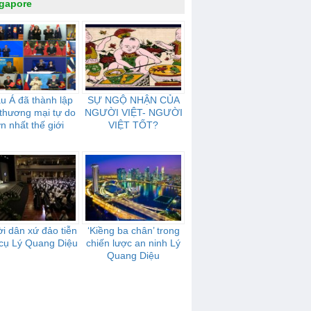
gapore
u Á đã thành lập
SỰ NGỘ NHẬN CỦA
thương mại tự do
NGƯỜI VIỆT- NGƯỜI
ớn nhất thế giới
VIỆT TỐT?
i dân xứ đảo tiễn
‘Kiềng ba chân’ trong
cụ Lý Quang Diệu
chiến lược an ninh Lý
Quang Diệu