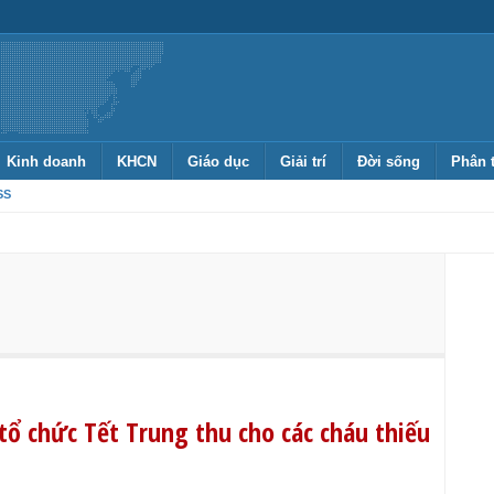
Kinh doanh
KHCN
Giáo dục
Giải trí
Đời sống
Phân 
SS
tổ chức Tết Trung thu cho các cháu thiếu