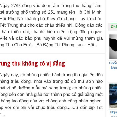
Ngày 27/9, đúng vào đêm rằm Trung thu tháng Tám,
tại trường phổ thông số 251 mang tên Hồ Chí Minh,
Hội Phụ Nữ thành phố Kiev đã chung tay tổ chức
Tết Trung thu cho các cháu thiếu nhi. Đông đảo các
Ch
cháu thiếu nhi, thanh thiếu niên cộng đồng người
Việt và các bậc phụ huynh đã vui mừng tham gia
ung Thu Cho Em”. Bà Đặng Thị Phong Lan – Hội...
rung thu không có vị đắng
Chốn
khô
Ngày nay, có những chiếc bánh trung thu giá lên đến
hàng triệu đồng, nhồi vào trong đó đủ thứ sơn hào
hải vị bổ dưỡng mẫu mã sang trọng; có những chiếc
lồng đèn con nhà giàu nơi thành phố có giá bằng một
tháng lao động của vợ chồng anh công nhân nghèo,
với chi phí vài chục triệu đồng... Cứ đến dịp Tết
Ngư
...
nha