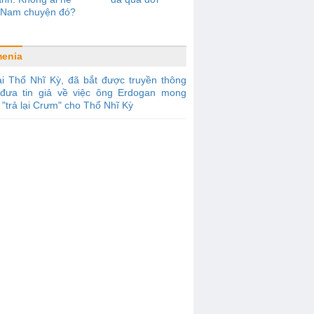
t Nam chuyện đó?
enia
i Thổ Nhĩ Kỳ, đã bắt được truyền thông
đưa tin giả về việc ông Erdogan mong
"trả lại Crưm" cho Thổ Nhĩ Kỳ