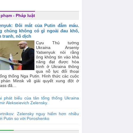
 phạm - Pháp luật
enyuk: Đôi mắt của Putin đẫm máu.
g chúng không có gì ngoài đau khổ,
n tranh, nô dịch
Cựu Thủ tướng
Ukraina Arseniy
Yatsenyuk nói rằng
ông không tin vào khả
năng đạt được hòa
bình ở Ukraina thông
qua nỗ lực đối thoại
Tổng thống Nga Putin. Hình thức các cuộc
phán Minsk về giải quyết xung đột ở
ss đã...
i phát biểu của tân tổng thống Ukraina
mir Alekseievich Zelensky.
ortnikov: Zelensky nguy hiểm hơn nhiều
ới Putin so với Poroshenko