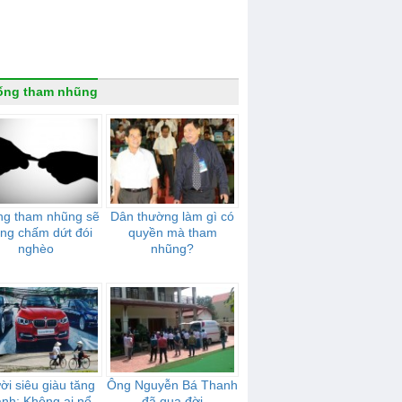
ống tham nhũng
g tham nhũng sẽ
Dân thường làm gì có
ng chấm dứt đói
quyền mà tham
nghèo
nhũng?
ời siêu giàu tăng
Ông Nguyễn Bá Thanh
nh: Không ai nể
đã qua đời