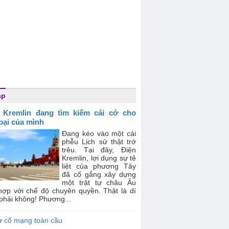
áp
 Kremlin đang tìm kiếm cái cớ cho
 bại của mình
Đang kéo vào một cái
phễu Lịch sử thật trớ
trêu. Tại đây, Điện
Kremlin, lợi dụng sự tê
liệt của phương Tây
đã cố gắng xây dựng
một trật tự châu Âu
hợp với chế độ chuyên quyền. Thật là dí
phải không! Phương...
ự cố mạng toàn cầu