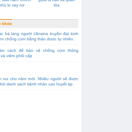
phủ lo vay nợ
tòa
c khỏe
c bà lang người Ukraina truyền đạt kinh
ệm chống cúm bằng thảo dược tự nhiên.
ăm cách để bảo vệ chống cúm thông
 và viêm phổi cấp
n vui cho năm mới. Nhiều người sẽ được
khỏi danh sách bệnh nhân cao huyết áp.