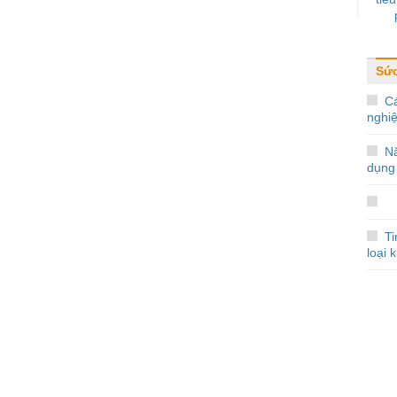
Sứ
Cá
nghi
N
dụng
Ti
loại 