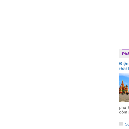
Ph
Điện
thất
phù 
dỏm 
S