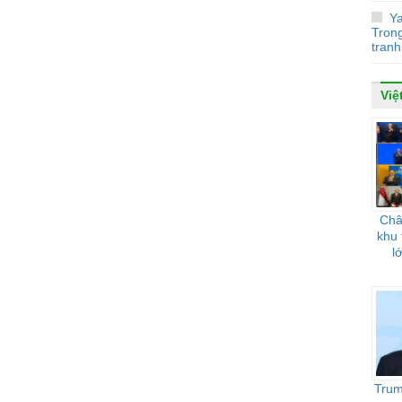
Y
Tron
tranh
Việ
Châ
khu 
l
Trum