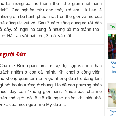
họ là những bà mẹ thảnh thơi, thư giãn nhất hành
tinh". Các nghiên cứu cho thấy trẻ em Hà Lan là
những em bé hạnh phúc nhất trên thế giới và mẹ của
trẻ cũng rất vui vẻ. Sau 7 năm sống cùng người dân
Tr
ở đây, tôi nghĩ họ cũng là những bà mẹ thảnh thơi,
tới Hà Lan với hai con, 3 tuổi và một...
a người Đức
Qu
Cha mẹ Đức quan tâm tới sự độc lập và tinh thần
Dis
trách nhiệm ở con cái mình. Khi chơi ở công viên,
ôn
họ không quan tâm tới việc những đứa trẻ đang làm
gì bởi họ tin tưởng ở chúng. Họ đề cao phương pháp
nuôi dạy con “không giới hạn”. Nhiều bậc cha mẹ
trên thế giới có lẽ sẽ rất ngạc nhiên khi biết thói
i kể của một người mẹ Mỹ dưới...
Ngâ
tiê