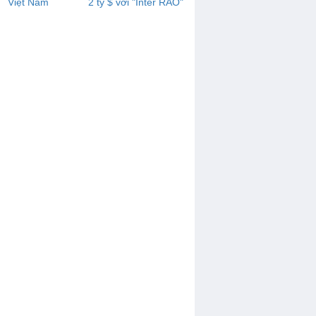
Việt Nam
2 tỷ $ với "Inter RAO"