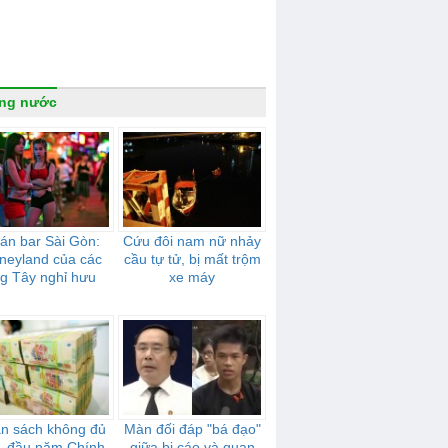
ong nước
án bar Sài Gòn:
Cứu đôi nam nữ nhảy
neyland của các
cầu tự tử, bị mất trộm
g Tây nghỉ hưu
xe máy
n sách không đủ
Màn đối đáp "bá đạo"
u, đầu năm Chính
giữa bị cáo và quan