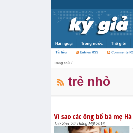
Hải ngoại
Trong nước
Thế giới
Tài liệu
Entries RSS
Comments R
/
Trang chủ
trẻ nhỏ
Vì sao các ông bố bà mẹ Hà
Thứ Sáu, 29 Tháng Một 2016