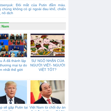
atsenyuk: Đôi mắt của Putin đẫm máu.
g chúng không có gì ngoài đau khổ, chiến
, nô dịch
t Nam
u Á đã thành lập
SỰ NGỘ NHẬN CỦA
thương mại tự do
NGƯỜI VIỆT- NGƯỜI
ớn nhất thế giới
VIỆT TỐT?
p sẽ gặp Putin tại
Việt Nam từ chối dự án