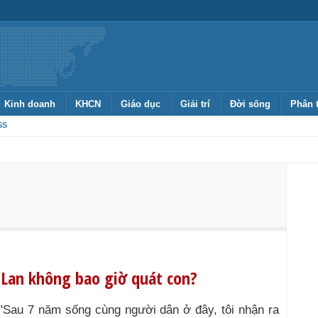
Kinh doanh
KHCN
Giáo dục
Giải trí
Đời sống
Phân 
SS
 Lan không bao giờ quát con?
"Sau 7 năm sống cùng người dân ở đây, tôi nhận ra