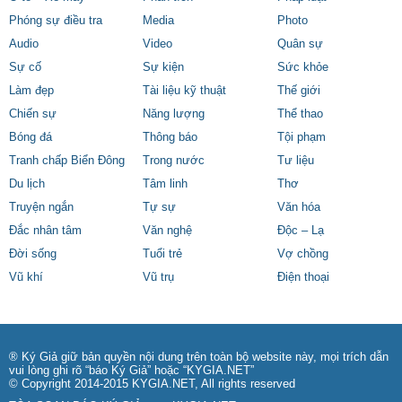
Phóng sự điều tra
Media
Photo
Audio
Video
Quân sự
Sự cố
Sự kiện
Sức khỏe
Làm đẹp
Tài liệu kỹ thuật
Thế giới
Chiến sự
Năng lượng
Thể thao
Bóng đá
Thông báo
Tội phạm
Tranh chấp Biển Đông
Trong nước
Tư liệu
Du lịch
Tâm linh
Thơ
Truyện ngắn
Tự sự
Văn hóa
Đắc nhân tâm
Văn nghệ
Độc – Lạ
Đời sống
Tuổi trẻ
Vợ chồng
Vũ khí
Vũ trụ
Điện thoại
® Ký Giả giữ bản quyền nội dung trên toàn bộ website này, mọi trích dẫn
vui lòng ghi rõ “báo Ký Giả” hoặc “KYGIA.NET”
© Copyright 2014-2015 KYGIA.NET, All rights reserved