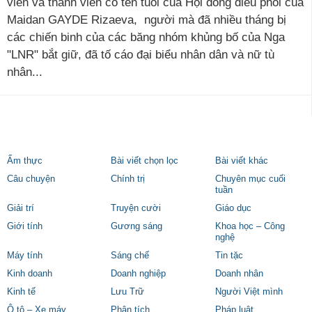
viên và thành viên có tên tuổi của Hội đồng điều phối của
Maidan GAYDE Rizaeva, người mà đã nhiều tháng bị
các chiến binh của các băng nhóm khủng bố của Nga
"LNR" bắt giữ, đã tố cáo đại biểu nhân dân và nữ tù
nhân...
Ẩm thực
Bài viết chọn lọc
Bài viết khác
Câu chuyện
Chính trị
Chuyên mục cuối
tuần
Giải trí
Truyện cười
Giáo dục
Giới tính
Gương sáng
Khoa học – Công
nghệ
Máy tính
Sáng chế
Tin tặc
Kinh doanh
Doanh nghiệp
Doanh nhân
Kinh tế
Lưu Trữ
Người Việt mình
Ô tô – Xe máy
Phân tích
Pháp luật