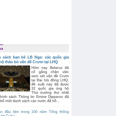
ba
 sách bạn bè LB Nga: các quốc gia
hộ tháo bỏ vấn đề Crưm tại LHQ
Hôm nay Belarus đã
cố gắng chặn việc
xem xét vấn đề Crưm
tại Đại hội đồng LHQ,
đề xuất này đã được
32 quốc gia ủng hộ
Thứ trưởng thứ nhất
hính sách Thông tin Emine Djeparov đã
bố một danh sách các nước đã hỗ...
ần đầu tiên trong 100 năm Tổng thống
 tới Cuba