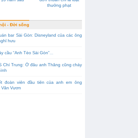
thưởng phạt
hội - Đời sống
án bar Sài Gòn: Disneyland của các ông
nghỉ hưu
y cầu “Anh Tèo Sài Gòn”...
S Chí Trung: Ở đâu anh Thăng cũng cháy
mình
ết đoàn viên đầu tiên của anh em ông
 Văn Vươn