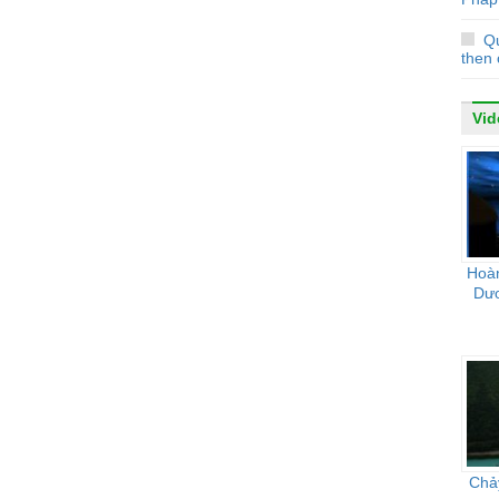
Q
then 
Vid
Hoà
Dư
Chảy