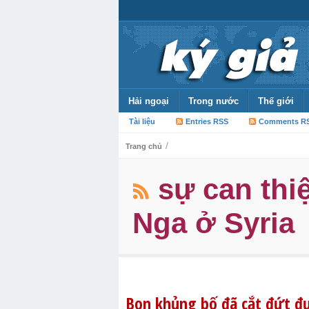
Hải ngoại
Trong nước
Thế giới
Tài liệu
Entries RSS
Comments R
/
Trang chủ
sự can thi
Nga ở Syria
Bọn khủng bố đã cắt đứt đư