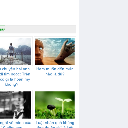
 sự
 chuyện hai anh
Ham muốn đến mức
đi tìm ngọc: Trên
nào là đủ?
 có gì là hoàn mỹ
không?
nghĩ về mình của
Luật nhân quả không
10 năm sau
đơn thuần chỉ là luật