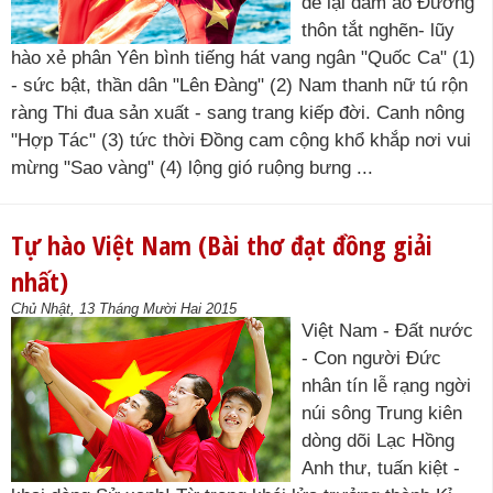
để lại đầm ao Đường
thôn tắt nghẽn- lũy
hào xẻ phân Yên bình tiếng hát vang ngân "Quốc Ca" (1)
- sức bật, thần dân "Lên Đàng" (2) Nam thanh nữ tú rộn
ràng Thi đua sản xuất - sang trang kiếp đời. Canh nông
"Hợp Tác" (3) tức thời Đồng cam cộng khổ khắp nơi vui
mừng "Sao vàng" (4) lộng gió ruộng bưng ...
Tự hào Việt Nam (Bài thơ đạt đồng giải
nhất)
Chủ Nhật, 13 Tháng Mười Hai 2015
Việt Nam - Đất nước
- Con người Đức
nhân tín lễ rạng ngời
núi sông Trung kiên
dòng dõi Lạc Hồng
Anh thư, tuấn kiệt -