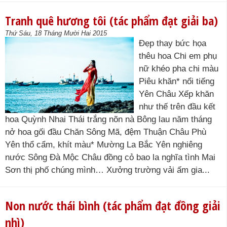
Tranh quê hương tôi (tác phẩm đạt giải ba)
Thứ Sáu, 18 Tháng Mười Hai 2015
Đẹp thay bức họa
thêu hoa Chi em phụ
nữ khéo pha chi màu
Piêu khăn* nổi tiếng
Yên Châu Xếp khăn
như thế trên đầu kết
hoa Quỳnh Nhai Thái trắng nõn nà Bông lau năm tháng
nở hoa gối đầu Chăn Sông Mã, đệm Thuận Châu Phù
Yên thổ cẩm, khít màu* Mường La Bắc Yên nghiêng
nước Sông Đà Mộc Châu đồng cỏ bao la nghĩa tình Mai
Sơn thị phố chúng mình… Xưởng trường vải ấm gia...
Non nước thái bình (tác phẩm đạt đồng giải
nhì)