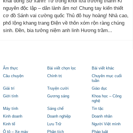
khai dòng Sử xanh! Từ trong khói lửa trưởng thành Kỉ
nguyên độc lập – dân lành ấm no! Chung tay kiến thiết
cơ đồ Sánh vai cường quốc Thủ đô huy hoàng! Nhà cao,
phố lộng khang trang Điện về thôn xóm rộn ràng chúng
sinh. Đền, bia tưởng niệm anh linh Hương trầm...
Ẩm thực
Bài viết chọn lọc
Bài viết khác
Câu chuyện
Chính trị
Chuyên mục cuối
tuần
Giải trí
Truyện cười
Giáo dục
Giới tính
Gương sáng
Khoa học – Công
nghệ
Máy tính
Sáng chế
Tin tặc
Kinh doanh
Doanh nghiệp
Doanh nhân
Kinh tế
Lưu Trữ
Người Việt mình
Ô tô – Xe máy
Phân tích
Pháp luật