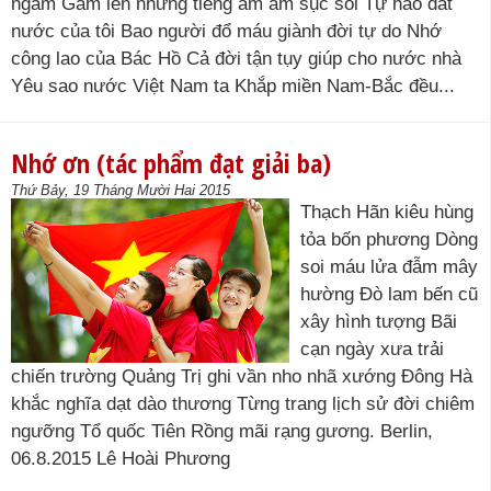
ngầm Gầm lên những tiếng ầm ầm sục sôi Tự hào đất
nước của tôi Bao người đổ máu giành đời tự do Nhớ
công lao của Bác Hồ Cả đời tận tụy giúp cho nước nhà
Yêu sao nước Việt Nam ta Khắp miền Nam-Bắc đều...
Nhớ ơn (tác phẩm đạt giải ba)
Thứ Bảy, 19 Tháng Mười Hai 2015
Thạch Hãn kiêu hùng
tỏa bốn phương Dòng
soi máu lửa đẫm mây
hường Đò lam bến cũ
xây hình tượng Bãi
cạn ngày xưa trải
chiến trường Quảng Trị ghi vần nho nhã xướng Đông Hà
khắc nghĩa dạt dào thương Từng trang lịch sử đời chiêm
ngưỡng Tổ quốc Tiên Rồng mãi rạng gương. Berlin,
06.8.2015 Lê Hoài Phương