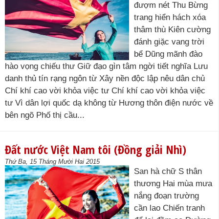
đượm nét Thu Bừng
trang hiển hách xóa
thâm thù Kiên cường
đánh giặc vang trời
bể Dũng mãnh đào
hào vọng chiếu thư Giữ đạo gìn tâm ngời tiết nghĩa Lưu
danh thủ tín rạng ngôn từ Xây nền độc lập nêu dân chủ
Chí khí cao vời khỏa việc tư Chí khí cao vời khỏa việc
tư Vì dân lợi quốc dạ không từ Hương thôn điện nước về
bên ngõ Phố thị cầu...
Đất nước Việt Nam tôi (Đồng giải Nhì)
Thứ Ba, 15 Tháng Mười Hai 2015
San hà chữ S thân
thương Hai mùa mưa
nắng đoạn trường
cần lao Chiến tranh