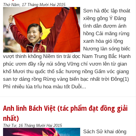
Thứ Năm, 17 Tháng Mười Hai 2015
Sơn hà độc lập thoát
xiềng gông Ý Đảng
tình dân đượm ánh
hồng Cải mãng rừng
xanh hòa gió lộng
Nương làn sóng biếc
vượt thinh không Niềm tin trải dọc Nam Trung Bắc Hạnh
phúc ươm đầy rẫy núi sông Vững chí vươn lên từ gian
khổ Mươi thu quốc thổ sắc hương nồng Gấm vóc giang
san tợ dáng rồng Rừng vàng biển bạc nhất trời Đông(1)
Phì nhiêu lúa trĩu hoa màu tốt Duỗi...
Anh linh Bách Việt (tác phẩm đạt đồng giải
nhất)
Thứ Tư, 16 Tháng Mười Hai 2015
Sách Sử khai dòng