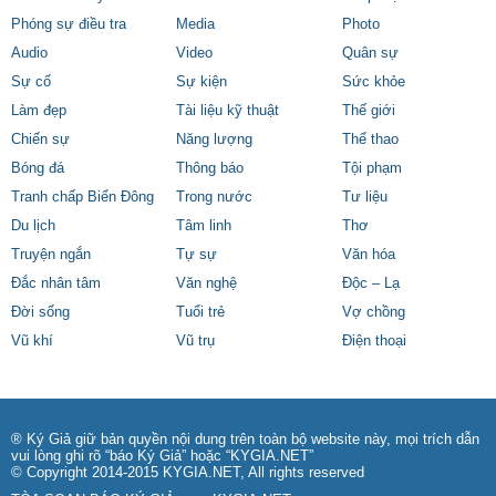
Phóng sự điều tra
Media
Photo
Audio
Video
Quân sự
Sự cố
Sự kiện
Sức khỏe
Làm đẹp
Tài liệu kỹ thuật
Thế giới
Chiến sự
Năng lượng
Thể thao
Bóng đá
Thông báo
Tội phạm
Tranh chấp Biển Đông
Trong nước
Tư liệu
Du lịch
Tâm linh
Thơ
Truyện ngắn
Tự sự
Văn hóa
Đắc nhân tâm
Văn nghệ
Độc – Lạ
Đời sống
Tuổi trẻ
Vợ chồng
Vũ khí
Vũ trụ
Điện thoại
® Ký Giả giữ bản quyền nội dung trên toàn bộ website này, mọi trích dẫn
vui lòng ghi rõ “báo Ký Giả” hoặc “KYGIA.NET”
© Copyright 2014-2015 KYGIA.NET, All rights reserved