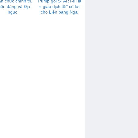
n chức chính trị,
Trump gọi START-III là
iên đàng và Địa
« giao dịch tồi" có lợi
ngục
cho Liên bang Nga