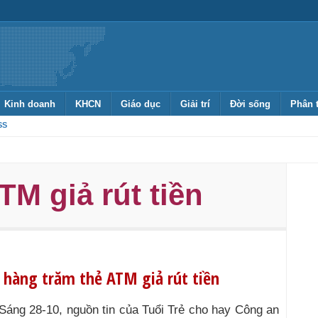
Kinh doanh
KHCN
Giáo dục
Giải trí
Đời sống
Phân 
SS
TM giả rút tiền
hàng trăm thẻ ATM giả rút tiền
Sáng 28-10, nguồn tin của Tuổi Trẻ cho hay Công an