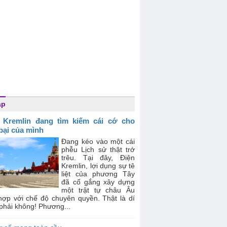
áp
 Kremlin đang tìm kiếm cái cớ cho
 bại của mình
Đang kéo vào một cái
phễu Lịch sử thật trớ
trêu. Tại đây, Điện
Kremlin, lợi dụng sự tê
liệt của phương Tây
đã cố gắng xây dựng
một trật tự châu Âu
hợp với chế độ chuyên quyền. Thật là dí
phải không! Phương...