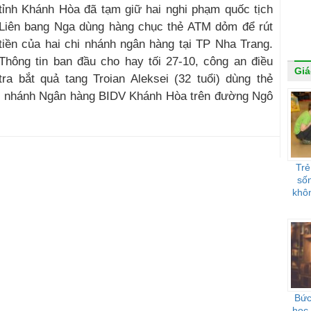
tỉnh Khánh Hòa đã tạm giữ hai nghi phạm quốc tịch
Liên bang Nga dùng hàng chục thẻ ATM dỏm để rút
tiền của hai chi nhánh ngân hàng tại TP Nha Trang.
Thông tin ban đầu cho hay tối 27-10, công an điều
Giá
tra bắt quả tang Troian Aleksei (32 tuổi) dùng thẻ
chi nhánh Ngân hàng BIDV Khánh Hòa trên đường Ngô
Trẻ
sốn
khôn
Bức
học 