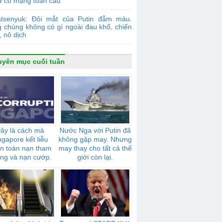
ự cố mạng toàn cầu
atsenyuk: Đôi mắt của Putin đẫm máu.
g chúng không có gì ngoài đau khổ, chiến
, nô dịch
yên mục cuối tuần
ây là cách mà
Nước Nga với Putin đã
ngapore kết liễu
không gặp may. Nhưng
n toàn nạn tham
may thay cho tất cả thế
ng và nạn cướp.
giới còn lại.