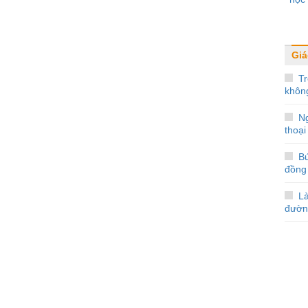
Giá
Tr
không
N
thoại
Bứ
đồng
L
đườn