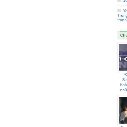
S
Y
Tron
tranh
Chu
Đ
Si
hoà
nhũ