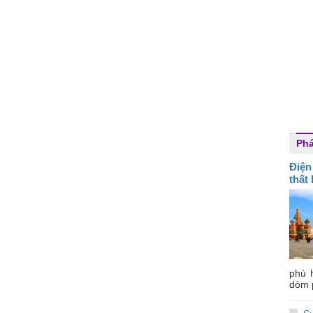
Ph
Điện
thất
phù 
dỏm 