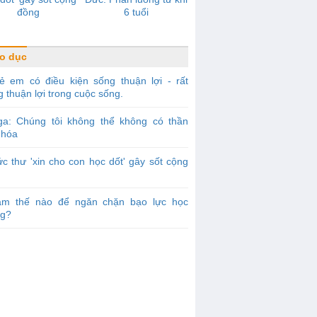
đồng
6 tuổi
o dục
ẻ em có điều kiện sống thuận lợi - rất
 thuận lợi trong cuộc sống.
ga: Chúng tôi không thể không có thần
 hóa
c thư 'xin cho con học dốt' gây sốt cộng
àm thế nào để ngăn chặn bạo lực học
g?