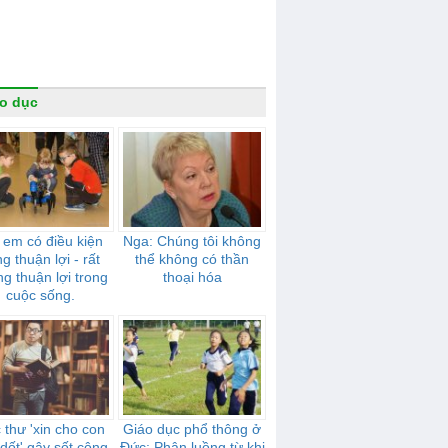
o dục
 em có điều kiện
Nga: Chúng tôi không
g thuận lợi - rất
thể không có thần
g thuận lợi trong
thoại hóa
cuộc sống.
 thư 'xin cho con
Giáo dục phổ thông ở
dốt' gây sốt cộng
Đức: Phân luồng từ khi