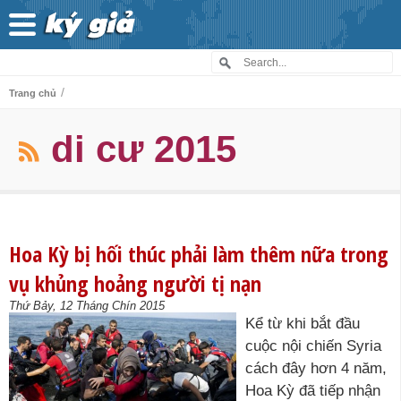
/
Trang chủ
di cư 2015
Hoa Kỳ bị hối thúc phải làm thêm nữa trong
vụ khủng hoảng người tị nạn
Thứ Bảy, 12 Tháng Chín 2015
Kể từ khi bắt đầu
cuộc nội chiến Syria
cách đây hơn 4 năm,
Hoa Kỳ đã tiếp nhận