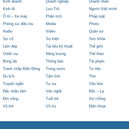
Kinh doanh
Doanh nghiệp
Doanh nhân
Kinh tế
Lưu Trữ
Người Việt mình
Ô tô – Xe máy
Phân tích
Pháp luật
Phóng sự điều tra
Media
Photo
Audio
Video
Quân sự
Sự cố
Sự kiện
Sức khỏe
Làm đẹp
Tài liệu kỹ thuật
Thế giới
Chiến sự
Năng lượng
Thể thao
Bóng đá
Thông báo
Tội phạm
Tranh chấp Biển Đông
Trong nước
Tư liệu
Du lịch
Tâm linh
Thơ
Truyện ngắn
Tự sự
Văn hóa
Đắc nhân tâm
Văn nghệ
Độc – Lạ
Đời sống
Tuổi trẻ
Vợ chồng
Vũ khí
Vũ trụ
Điện thoại