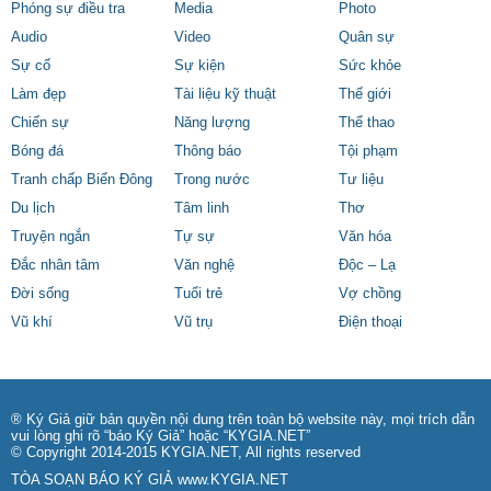
Phóng sự điều tra
Media
Photo
Audio
Video
Quân sự
Sự cố
Sự kiện
Sức khỏe
Làm đẹp
Tài liệu kỹ thuật
Thế giới
Chiến sự
Năng lượng
Thể thao
Bóng đá
Thông báo
Tội phạm
Tranh chấp Biển Đông
Trong nước
Tư liệu
Du lịch
Tâm linh
Thơ
Truyện ngắn
Tự sự
Văn hóa
Đắc nhân tâm
Văn nghệ
Độc – Lạ
Đời sống
Tuổi trẻ
Vợ chồng
Vũ khí
Vũ trụ
Điện thoại
® Ký Giả giữ bản quyền nội dung trên toàn bộ website này, mọi trích dẫn
vui lòng ghi rõ “báo Ký Giả” hoặc “KYGIA.NET”
© Copyright 2014-2015 KYGIA.NET, All rights reserved
TÒA SOẠN BÁO KÝ GIẢ
www.KYGIA.NET