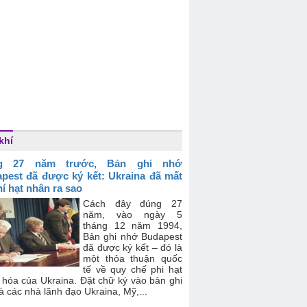
khí
g 27 năm trước, Bản ghi nhớ
pest đã được ký kết: Ukraina đã mất
hí hạt nhân ra sao
Cách đây đúng 27
năm, vào ngày 5
tháng 12 năm 1994,
Bản ghi nhớ Budapest
đã được ký kết – đó là
một thỏa thuận quốc
tế về quy chế phi hạt
 hóa của Ukraina. Đặt chữ ký vào bản ghi
à các nhà lãnh đạo Ukraina, Mỹ,...