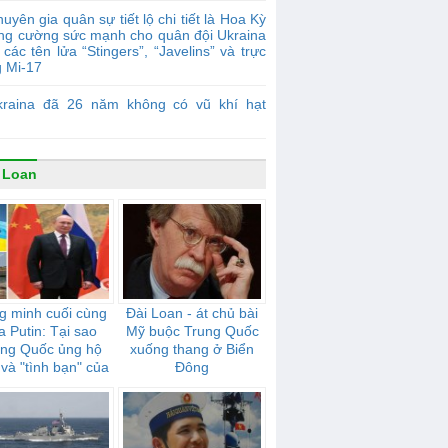
uyên gia quân sự tiết lộ chi tiết là Hoa Kỳ
ăng cường sức mạnh cho quân đội Ukraina
các tên lửa “Stingers”, “Javelins” và trực
g Mi-17
kraina đã 26 năm không có vũ khí hạt
 Loan
g minh cuối cùng
Đài Loan - át chủ bài
a Putin: Tại sao
Mỹ buộc Trung Quốc
ung Quốc ủng hộ
xuống thang ở Biển
và "tình bạn" của
Đông
mạnh mẽ như thế
nào