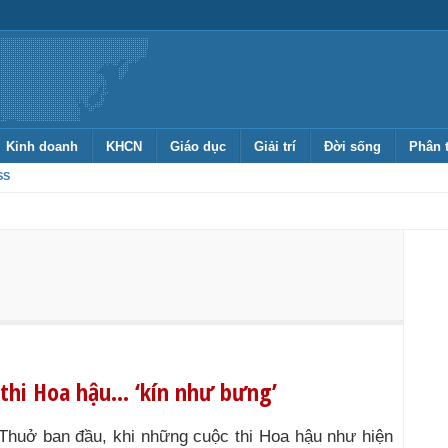
Kinh doanh
KHCN
Giáo dục
Giải trí
Đời sống
Phân 
SS
 thi Hoa hậu… ‘kín như bưng’
Thuở ban đầu, khi những cuộc thi Hoa hậu như hiện