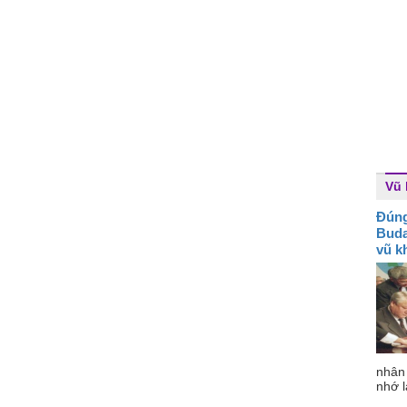
Vũ 
Đún
Buda
vũ k
nhân
nhớ l