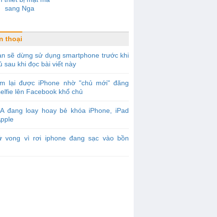
sang Nga
n thoại
n sẽ dừng sử dụng smartphone trước khi
ủ sau khi đọc bài viết này
ìm lại được iPhone nhờ "chủ mới" đăng
elfie lên Facebook khổ chủ
IA đang loay hoay bẻ khóa iPhone, iPad
Apple
ử vong vì rơi iphone đang sạc vào bồn