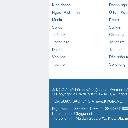
Kinh doanh
Doanh nghi
Người Việt mình
Ô tô – Xe 
Media
Photo
Sự cố
Sự kiện
Thế giới
Chiến sự
Thông báo
Tội phạm
Du lịch
Tâm linh
Văn hóa
Đắc nhân 
Tuổi trẻ
Vợ chồng
® Ký Giả giữ bản quyền nội dung trên toàn bộ
© Copyright 2014-2015 KYGIA.NET, All rights
TÒA SOẠN BÁO KÝ GIẢ
www.KYGIA.NET
Điện thoại.: +38.0639912660 / +38.09621168
Email:
lienhe@kygia.net
Trụ sở chính: Maidan Square #1, Kiev, Ukrai