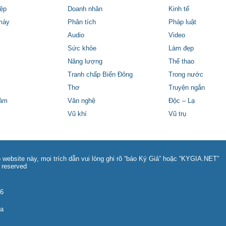
ệp
Doanh nhân
Kinh tế
máy
Phân tích
Pháp luật
Audio
Video
Sức khỏe
Làm đẹp
Năng lượng
Thể thao
Tranh chấp Biển Đông
Trong nước
Thơ
Truyện ngắn
tâm
Văn nghệ
Độc – Lạ
Vũ khí
Vũ trụ
 website này, mọi trích dẫn vui lòng ghi rõ “báo Ký Giả” hoặc “KYGIA.NET”
 reserved
86
na