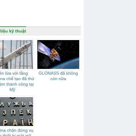
 liệu kỹ thuật
ên lửa với tầng
GLONASS đã không
ina chế tạo đã thử
còn nữa
ệm thành công tại
Mỹ
ina chặn đứng vụ
n thiết bị mật mã