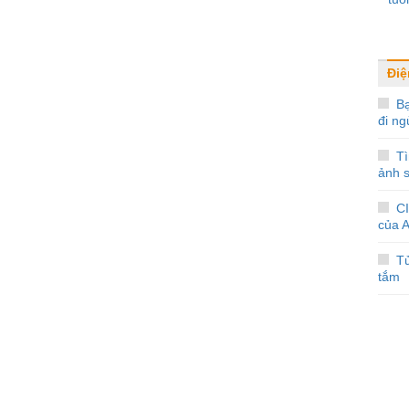
Điệ
Bạ
đi ng
T
ảnh s
C
của 
T
tắm