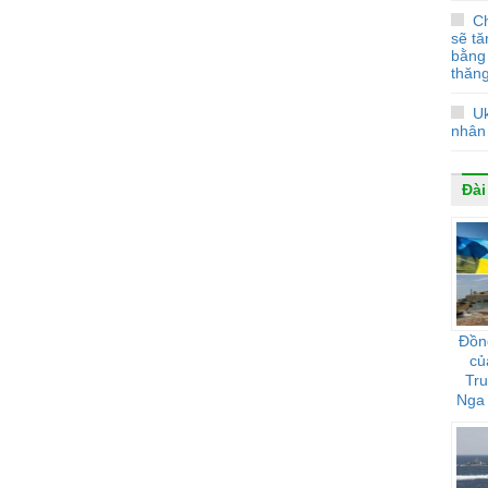
Ch
sẽ t
bằng 
thăn
U
nhân
Đài
Đồn
củ
Tr
Nga 
họ 