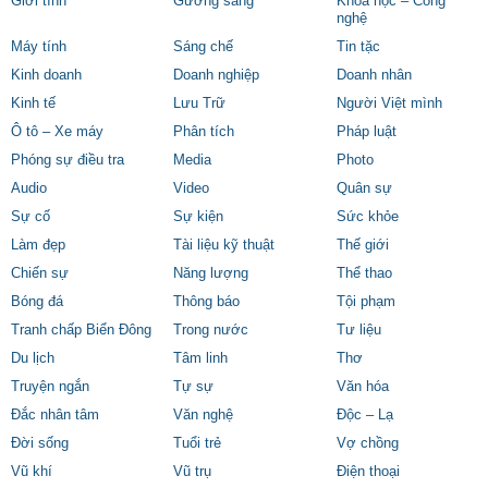
Giới tính
Gương sáng
Khoa học – Công
nghệ
Máy tính
Sáng chế
Tin tặc
Kinh doanh
Doanh nghiệp
Doanh nhân
Kinh tế
Lưu Trữ
Người Việt mình
Ô tô – Xe máy
Phân tích
Pháp luật
Phóng sự điều tra
Media
Photo
Audio
Video
Quân sự
Sự cố
Sự kiện
Sức khỏe
Làm đẹp
Tài liệu kỹ thuật
Thế giới
Chiến sự
Năng lượng
Thể thao
Bóng đá
Thông báo
Tội phạm
Tranh chấp Biển Đông
Trong nước
Tư liệu
Du lịch
Tâm linh
Thơ
Truyện ngắn
Tự sự
Văn hóa
Đắc nhân tâm
Văn nghệ
Độc – Lạ
Đời sống
Tuổi trẻ
Vợ chồng
Vũ khí
Vũ trụ
Điện thoại