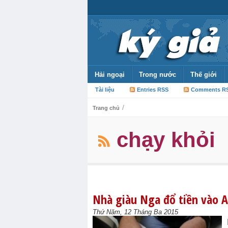
Hải ngoại
Trong nước
Thế giới
Tài liệu
Entries RSS
Comments R
/
Trang chủ
chạy khỏi
Nhà giàu Nga đổ tiền vào 
Thứ Năm, 12 Tháng Ba 2015