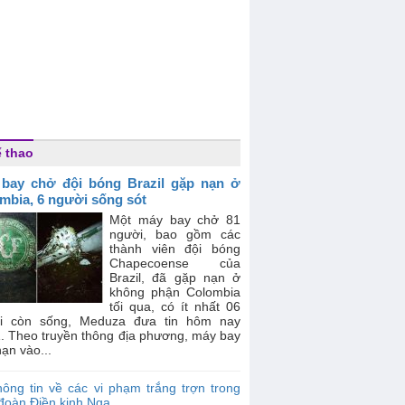
 thao
bay chở đội bóng Brazil gặp nạn ở
mbia, 6 người sống sót
Một máy bay chở 81
người, bao gồm các
thành viên đội bóng
Chapecoense của
Brazil, đã gặp nạn ở
không phận Colombia
tối qua, có ít nhất 06
i còn sống, Meduza đưa tin hôm nay
1. Theo truyền thông địa phương, máy bay
ạn vào...
ông tin về các vi phạm trắng trợn trong
đoàn Điền kinh Nga