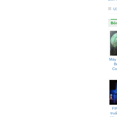
U1
Bó
Máy 
B
Co
FI
tru