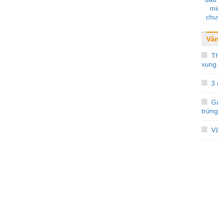
mi
chu
thôn
Văn
Th
xung 
3
Gà
trứng
Vă