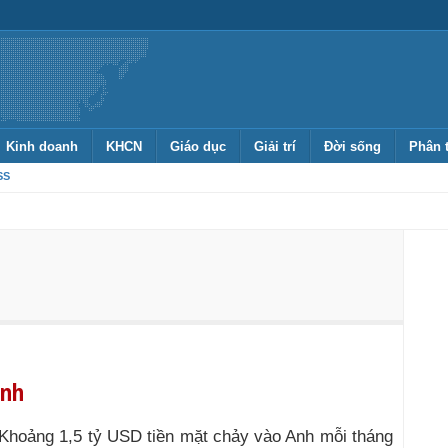
Kinh doanh
KHCN
Giáo dục
Giải trí
Đời sống
Phân 
SS
Anh
Khoảng 1,5 tỷ USD tiền mặt chảy vào Anh mỗi tháng