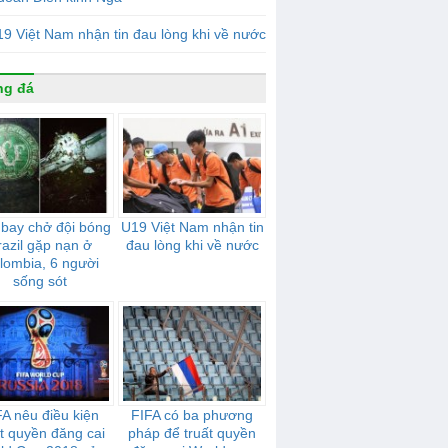
9 Việt Nam nhận tin đau lòng khi về nước
ng đá
bay chở đội bóng
U19 Việt Nam nhận tin
razil gặp nạn ở
đau lòng khi về nước
lombia, 6 người
sống sót
FA nêu điều kiện
FIFA có ba phương
ất quyền đăng cai
pháp để truất quyền