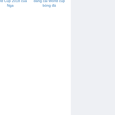
ld Cup 2018 của
đăng cai World cup
Nga
bóng đá