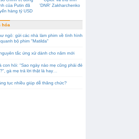
nh của Putin đã
'DNR' Zakharchenko
yển hàng tỷ USD
g qua Firtash như
thế nào?
 hóa
ư ngỏ: gửi các nhà làm phim về tình hình
quanh bộ phim "Matilda"
 nguyên tắc ứng xử dành cho năm mới
 con hỏi: “Sao ngày nào mẹ cũng phải đẻ
?”, gà mẹ trả lời thật là hay…
ng tục nhiều giúp dễ thăng chức?