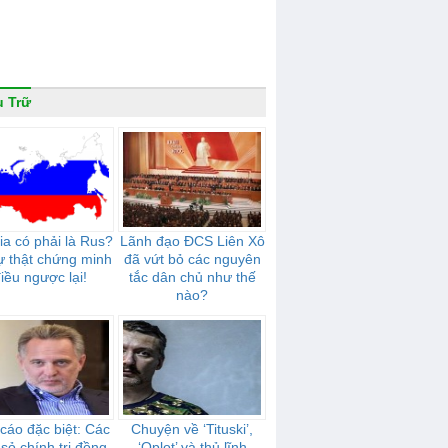
 Trữ
ia có phải là Rus?
Lãnh đạo ĐCS Liên Xô
ự thật chứng minh
đã vứt bỏ các nguyên
iều ngược lại!
tắc dân chủ như thế
nào?
cáo đặc biệt: Các
Chuyện về ‘Tituski’,
sỏ chính trị đồng
‘Oplot’ và thủ lĩnh