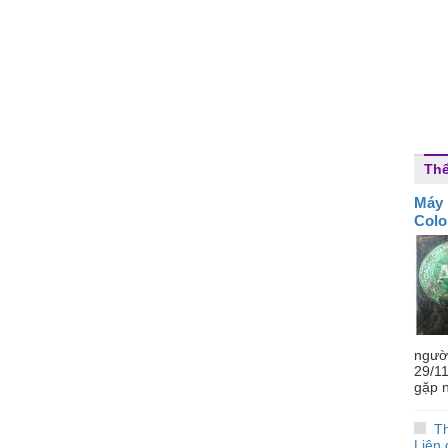
Thể
Máy 
Colo
ngườ
29/1
gặp n
Th
Liên 