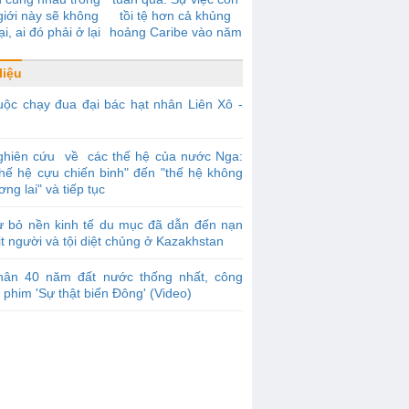
giới này sẽ không
tồi tệ hơn cả khủng
ại, ai đó phải ở lại
hoảng Caribe vào năm
một mình
1962
liệu
ộc chạy đua đại bác hạt nhân Liên Xô -
ghiên cứu về các thế hệ của nước Nga:
thế hệ cựu chiến binh" đến "thế hệ không
ơng lai" và tiếp tục
ừ bỏ nền kinh tế du mục đã dẫn đến nạn
ịt người và tội diệt chủng ở Kazakhstan
hân 40 năm đất nước thống nhất, công
 phim 'Sự thật biển Đông' (Video)