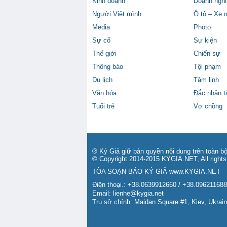
Kinh doanh
Doanh nghi
Người Việt mình
Ô tô – Xe 
Media
Photo
Sự cố
Sự kiện
Thế giới
Chiến sự
Thông báo
Tội phạm
Du lịch
Tâm linh
Văn hóa
Đắc nhân 
Tuổi trẻ
Vợ chồng
® Ký Giả giữ bản quyền nội dung trên toàn bộ
© Copyright 2014-2015 KYGIA.NET, All rights
TÒA SOẠN BÁO KÝ GIẢ
www.KYGIA.NET
Điện thoại.: +38.0639912660 / +38.09621168
Email:
lienhe@kygia.net
Trụ sở chính: Maidan Square #1, Kiev, Ukrai