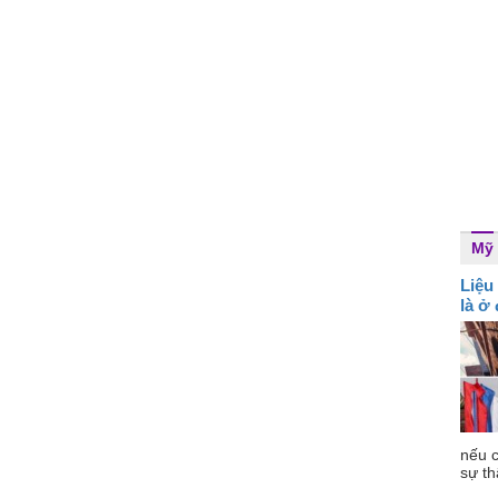
Mỹ
Liệu
là ở
nếu c
sự th