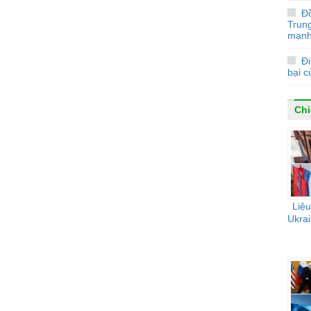
Đ
Trun
mạnh
Đi
bại 
Chi
Liệu
Ukrai