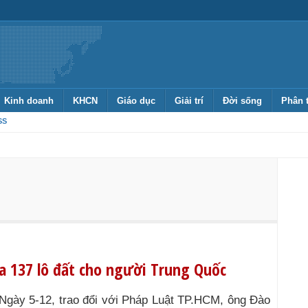
Kinh doanh
KHCN
Giáo dục
Giải trí
Đời sống
Phân 
SS
a 137 lô đất cho người Trung Quốc
Ngày 5-12, trao đổi với Pháp Luật TP.HCM, ông Đào