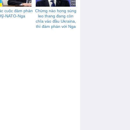
ác cuộc đàm phán
Chừng nào họng súng
Mỹ-NATO-Nga
leo thang đang còn
chĩa vào đầu Ukraina,
thì đàm phán với Nga
sẽ không có tiến triển