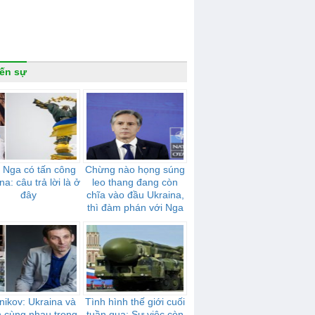
ến sự
 Nga có tấn công
Chừng nào họng súng
na: câu trả lời là ở
leo thang đang còn
đây
chĩa vào đầu Ukraina,
thì đàm phán với Nga
sẽ không có tiến triển
nikov: Ukraina và
Tình hình thế giới cuối
n cùng nhau trong
tuần qua: Sự việc còn