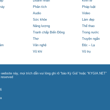
ệp
Doanh nhân
Kinh tế
máy
Phân tích
Pháp luật
Audio
Video
Sức khỏe
Làm đẹp
Năng lượng
Thể thao
Tranh chấp Biển Đông
Trong nước
Thơ
Truyện ngắn
tâm
Văn nghệ
Độc – Lạ
Vũ khí
Vũ trụ
 website này, mọi trích dẫn vui lòng ghi rõ “báo Ký Giả” hoặc “KYGIA.NET”
 reserved
86
na