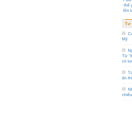
thế 
tồn t
Tư 
Cu
Mỹ
N
Từ "
có tư
T
ăn th
N
chiếu