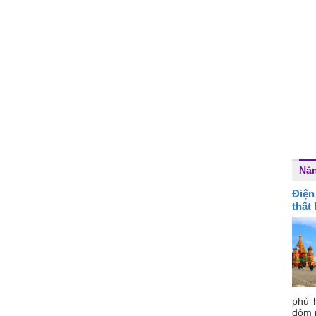
Nă
Điện
thất
phù 
dỏm 