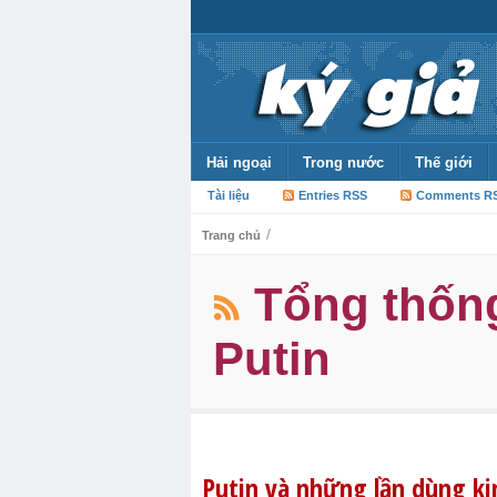
Hải ngoại
Trong nước
Thế giới
Tài liệu
Entries RSS
Comments R
/
Trang chủ
Tổng thống
Putin
Putin và những lần dùng kin