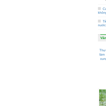
C
không
Ti
nước
Văn
Thư 
làm 
xun