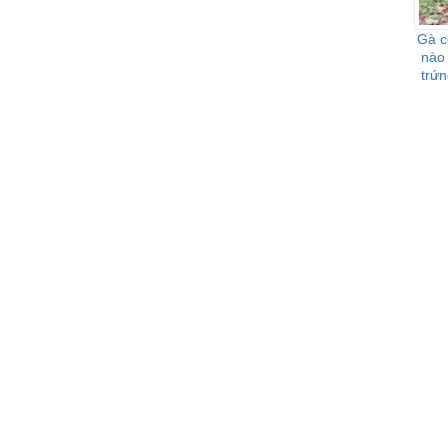
Gà c
nào
trứn