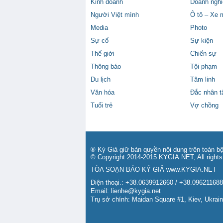
Kinh doanh
Doanh nghi
Người Việt mình
Ô tô – Xe 
Media
Photo
Sự cố
Sự kiện
Thế giới
Chiến sự
Thông báo
Tội phạm
Du lịch
Tâm linh
Văn hóa
Đắc nhân 
Tuổi trẻ
Vợ chồng
® Ký Giả giữ bản quyền nội dung trên toàn bộ
© Copyright 2014-2015 KYGIA.NET, All rights
TÒA SOẠN BÁO KÝ GIẢ
www.KYGIA.NET
Điện thoại.: +38.0639912660 / +38.09621168
Email:
lienhe@kygia.net
Trụ sở chính: Maidan Square #1, Kiev, Ukrai