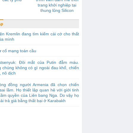
trang khởi nghiệp tại
thung lũng Silicon
áp
ện Kremlin đang tìm kiếm cái cớ cho thất
của mình
ự cố mạng toàn cầu
atsenyuk: Đôi mắt của Putin đẫm máu.
g chúng không có gì ngoài đau khổ, chiến
, nô dịch
ộng đồng người Armenia đã chọn chiến
sai lầm. Họ thiết lập quan hệ với giới tinh
cầm quyền của Liên bang Nga. Do vậy họ
ải trả giá bằng thất bại ở Karabakh