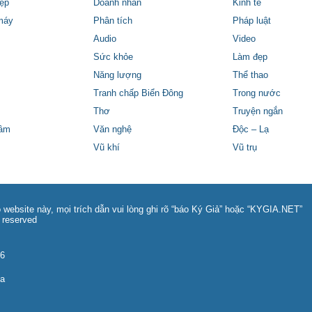
ệp
Doanh nhân
Kinh tế
máy
Phân tích
Pháp luật
Audio
Video
Sức khỏe
Làm đẹp
Năng lượng
Thể thao
Tranh chấp Biển Đông
Trong nước
Thơ
Truyện ngắn
tâm
Văn nghệ
Độc – Lạ
Vũ khí
Vũ trụ
 website này, mọi trích dẫn vui lòng ghi rõ “báo Ký Giả” hoặc “KYGIA.NET”
 reserved
86
na