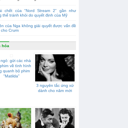
ái chết của “Nord Stream 2” gần như
 thể tránh khỏi do quyết định của Mỹ
ền của Nga không giải quyết được vấn đề
 cho Crưm
 hóa
ngỏ: gửi các nhà
phim về tình hình
g quanh bộ phim
"Matilda"
3 nguyên tắc ứng xử
dành cho năm mới