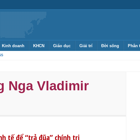
Kinh doanh
KHCN
Giáo dục
Giải trí
Đời sống
Phân 
SS
 Nga Vladimir
h tế để “trả đũa” chính trị