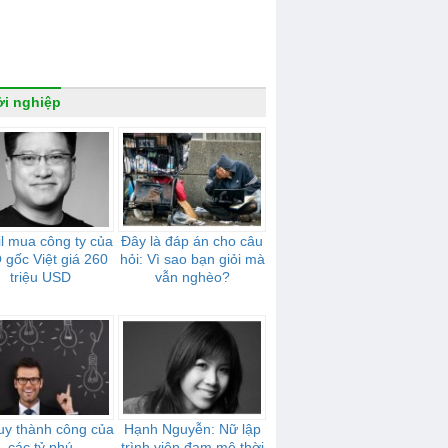
i nghiệp
il mua công ty của
Đây là đáp án cho câu
gốc Việt giá 260
hỏi: Vì sao bạn giỏi mà
triệu USD
vẫn nghèo?
uy thành công của
Hạnh Nguyễn: Nữ lập
các tỷ phú
trình viên đam mê thời