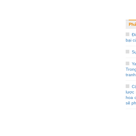
Ph
Đi
bại 
S
Y
Tron
tranh
C
lược 
hoa 
sẽ ph