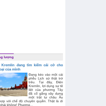
ng lượng
 Kremlin đang tìm kiếm cái cớ cho
 bại của mình
Đang kéo vào một cái
phễu Lịch sử thật trớ
trêu. Tại đây, Điện
Kremlin, lợi dụng sự tê
liệt của phương Tây
đã cố gắng xây dựng
một trật tự châu Âu
hợp với chế độ chuyên quyền. Thật là dí
phải không! Phương...