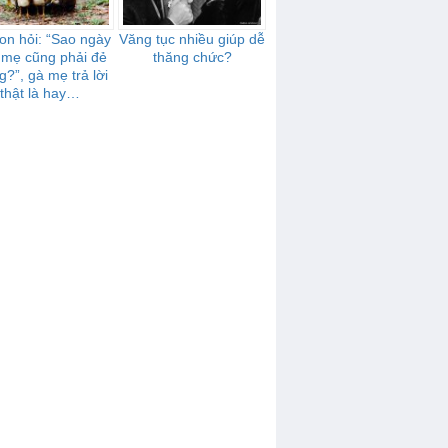
on hỏi: “Sao ngày
Văng tục nhiều giúp dễ
 mẹ cũng phải đẻ
thăng chức?
g?”, gà mẹ trả lời
thật là hay…