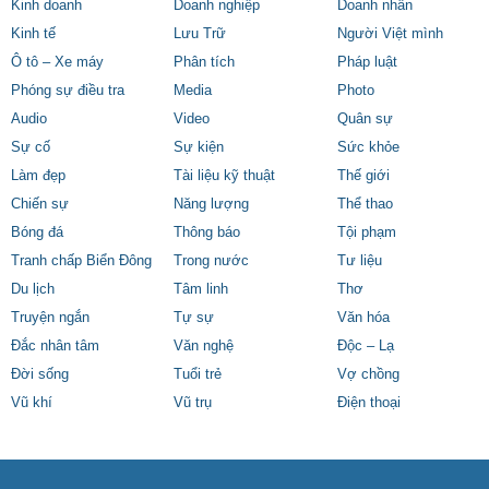
Kinh doanh
Doanh nghiệp
Doanh nhân
Kinh tế
Lưu Trữ
Người Việt mình
Ô tô – Xe máy
Phân tích
Pháp luật
Phóng sự điều tra
Media
Photo
Audio
Video
Quân sự
Sự cố
Sự kiện
Sức khỏe
Làm đẹp
Tài liệu kỹ thuật
Thế giới
Chiến sự
Năng lượng
Thể thao
Bóng đá
Thông báo
Tội phạm
Tranh chấp Biển Đông
Trong nước
Tư liệu
Du lịch
Tâm linh
Thơ
Truyện ngắn
Tự sự
Văn hóa
Đắc nhân tâm
Văn nghệ
Độc – Lạ
Đời sống
Tuổi trẻ
Vợ chồng
Vũ khí
Vũ trụ
Điện thoại