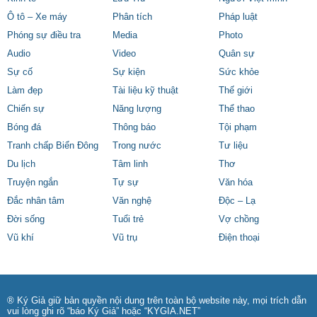
Ô tô – Xe máy
Phân tích
Pháp luật
Phóng sự điều tra
Media
Photo
Audio
Video
Quân sự
Sự cố
Sự kiện
Sức khỏe
Làm đẹp
Tài liệu kỹ thuật
Thế giới
Chiến sự
Năng lượng
Thể thao
Bóng đá
Thông báo
Tội phạm
Tranh chấp Biển Đông
Trong nước
Tư liệu
Du lịch
Tâm linh
Thơ
Truyện ngắn
Tự sự
Văn hóa
Đắc nhân tâm
Văn nghệ
Độc – Lạ
Đời sống
Tuổi trẻ
Vợ chồng
Vũ khí
Vũ trụ
Điện thoại
® Ký Giả giữ bản quyền nội dung trên toàn bộ website này, mọi trích dẫn
vui lòng ghi rõ “báo Ký Giả” hoặc “KYGIA.NET”