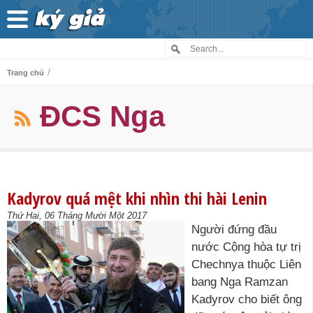
/
Trang chủ
ĐCS Nga
Kadyrov quá mệt khi nhìn thi hài Lenin
Thứ Hai, 06 Tháng Mười Một 2017
Người đứng đầu
nước Cộng hòa tự trị
Chechnya thuộc Liên
bang Nga Ramzan
Kadyrov cho biết ông