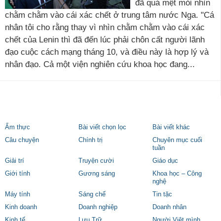
đã quá mệt mỏi nhìn
chằm chằm vào cái xác chết ở trung tâm nước Nga. "Cá
nhân tôi cho rằng thay vì nhìn chằm chằm vào cái xác
chết của Lenin thì đã đến lúc phải chôn cất người lãnh
đạo cuộc cách mạng tháng 10, và điều này là hợp lý và
nhân đạo. Cả một viện nghiên cứu khoa học đang...
Ẩm thực
Bài viết chọn lọc
Bài viết khác
Câu chuyện
Chính trị
Chuyên mục cuối
tuần
Giải trí
Truyện cười
Giáo dục
Giới tính
Gương sáng
Khoa học – Công
nghệ
Máy tính
Sáng chế
Tin tặc
Kinh doanh
Doanh nghiệp
Doanh nhân
Kinh tế
Lưu Trữ
Người Việt mình