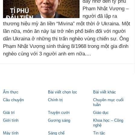
đây nhớ đến tỷ phú
Phạm Nhật Vượng –
người đã lập ra
thương hiệu mỳ ăn liền “Mivina” một thời ở Ukraina. Một
lần nữa, món ăn này lại trở nên phổ biến đối với người
dân Ukraina ở những thị trấn nghèo vùng chiến sự. Ông
Phạm Nhật Vượng sinh tháng 8/1968 trong một gia đình
nghèo cùng với 3 người anh em nữa....
Ẩm thực
Bài viết chọn lọc
Bài viết khác
Câu chuyện
Chính trị
Chuyên mục cuối
tuần
Giải trí
Truyện cười
Giáo dục
Giới tính
Gương sáng
Khoa học – Công
nghệ
Máy tính
Sáng chế
Tin tặc