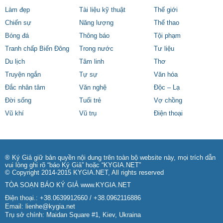
Làm đẹp
Tài liệu kỹ thuật
Thế giới
Chiến sự
Năng lượng
Thể thao
Bóng đá
Thông báo
Tội phạm
Tranh chấp Biển Đông
Trong nước
Tư liệu
Du lịch
Tâm linh
Thơ
Truyện ngắn
Tự sự
Văn hóa
Đắc nhân tâm
Văn nghệ
Độc – Lạ
Đời sống
Tuổi trẻ
Vợ chồng
Vũ khí
Vũ trụ
Điện thoại
® Ký Giả giữ bản quyền nội dung trên toàn bộ website này, mọi trích dẫn
vui lòng ghi rõ “báo Ký Giả” hoặc “KYGIA.NET”
© Copyright 2014-2015 KYGIA.NET, All rights reserved
TÒA SOẠN BÁO KÝ GIẢ
www.KYGIA.NET
Điện thoại.: +38.0639912660 / +38.0962116886
Email:
lienhe@kygia.net
Trụ sở chính: Maidan Square #1, Kiev, Ukraina