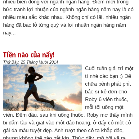
nhiều biến động với ngành ngân hàng. Điểm mới trong
bức tranh lợi nhuận của ngành ngân hàng năm nay là có
nhiều màu sắc khác nhau. Không chỉ có lãi, nhiều ngân
hàng đã báo lỗ từng quý và lợi nhuận ngân hàng năm
nay...
Tiền nào của nấy!
Thứ Bảy, 25 Tháng Mười 2014
Cuối tuần giải trí một
tí nhé các bạn :) Để
chữa bệnh phát phì,
bác sĩ kê đơn cho
Roby 6 viên thuốc,
mỗi tối uống một
viên. Đêm đầu, sau khi uống thuốc, Roby mơ thấy mình
bị đắm tàu và giạt vào một đảo hoang, ở đấy có một cô
gái da màu tuyệt đẹp. Anh rượt theo cô ta khắp đảo,
nhưng không thể nào bắt kịp. Thức dậy, mồ hôi vã ra