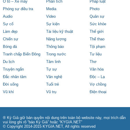
Ô tô – Xe máy
Phân tích
Pháp luật
Phóng sự điều tra
Media
Photo
Audio
Video
Quân sự
Sự cố
Sự kiện
Sức khỏe
Làm đẹp
Tài liệu kỹ thuật
Thế giới
Chiến sự
Năng lượng
Thể thao
Bóng đá
Thông báo
Tội phạm
Tranh chấp Biển Đông
Trong nước
Tư liệu
Du lịch
Tâm linh
Thơ
Truyện ngắn
Tự sự
Văn hóa
Đắc nhân tâm
Văn nghệ
Độc – Lạ
Đời sống
Tuổi trẻ
Vợ chồng
Vũ khí
Vũ trụ
Điện thoại
® Ký Giả giữ bản quyền nội dung trên toàn bộ website này, mọi trích dẫn
vui lòng ghi rõ “báo Ký Giả” hoặc “KYGIA.NET”
© Copyright 2014-2015 KYGIA.NET, All rights reserved