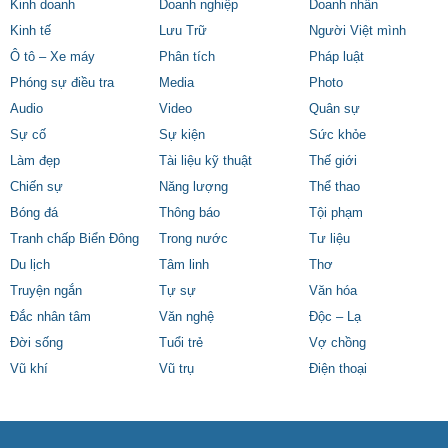
Kinh doanh
Doanh nghiệp
Doanh nhân
Kinh tế
Lưu Trữ
Người Việt mình
Ô tô – Xe máy
Phân tích
Pháp luật
Phóng sự điều tra
Media
Photo
Audio
Video
Quân sự
Sự cố
Sự kiện
Sức khỏe
Làm đẹp
Tài liệu kỹ thuật
Thế giới
Chiến sự
Năng lượng
Thể thao
Bóng đá
Thông báo
Tội phạm
Tranh chấp Biển Đông
Trong nước
Tư liệu
Du lịch
Tâm linh
Thơ
Truyện ngắn
Tự sự
Văn hóa
Đắc nhân tâm
Văn nghệ
Độc – Lạ
Đời sống
Tuổi trẻ
Vợ chồng
Vũ khí
Vũ trụ
Điện thoại