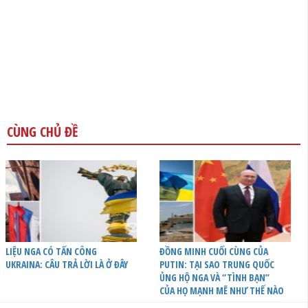
CÙNG CHỦ ĐỀ
LIỆU NGA CÓ TẤN CÔNG
ĐỒNG MINH CUỐI CÙNG CỦA
UKRAINA: CÂU TRẢ LỜI LÀ Ở ĐÂY
PUTIN: TẠI SAO TRUNG QUỐC
ỦNG HỘ NGA VÀ “TÌNH BẠN”
CỦA HỌ MẠNH MẼ NHƯ THẾ NÀO