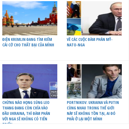
ĐIỆN KREMLIN ĐANG TÌM KIẾM
VỀ CÁC CUỘC ĐÀM PHÁN MỸ-
CÁI CỚ CHO THẤT BẠI CỦA MÌNH
NATO-NGA
CHỪNG NÀO HỌNG SÚNG LEO
PORTNIKOV: UKRAINA VÀ PUTIN
THANG ĐANG CÒN CHĨA VÀO
CÙNG NHAU TRONG THẾ GIỚI
ĐẦU UKRAINA, THÌ ĐÀM PHÁN
NÀY SẼ KHÔNG TỒN TẠI, AI ĐÓ
VỚI NGA SẼ KHÔNG CÓ TIẾN
PHẢI Ở LẠI MỘT MÌNH
TRIỂN