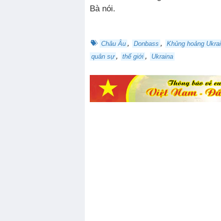
Bà nói.
,
,
Châu Âu
Donbass
Khủng hoảng Ukra
,
,
quân sự
thế giới
Ukraina