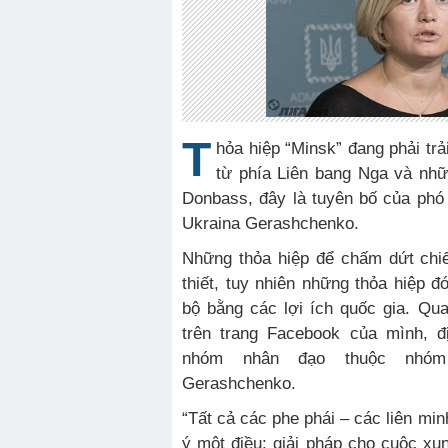
T
hỏa hiệp “Minsk” đang phải trải
từ phía Liên bang Nga và nhữ
Donbass, đây là tuyên bố của phó 
Ukraina Gerashchenko.
Những thỏa hiệp để chấm dứt chi
thiết, tuy nhiên những thỏa hiệp
bộ bằng các lợi ích quốc gia. Qu
trên trang Facebook của mình, đ
nhóm nhân đạo thuộc nhóm 
Gerashchenko.
“Tất cả các phe phái – các liên min
ý một điều: giải pháp cho cuộc xun