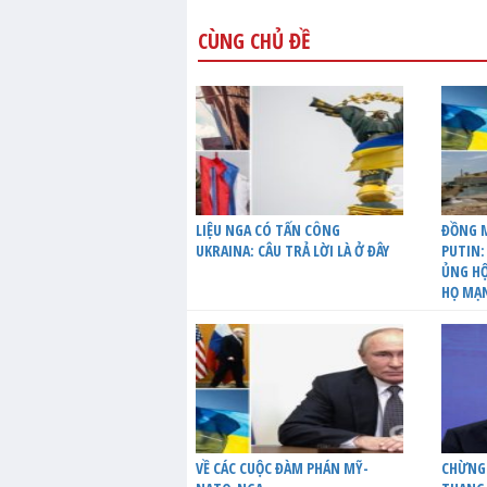
CÙNG CHỦ ĐỀ
LIỆU NGA CÓ TẤN CÔNG
ĐỒNG M
UKRAINA: CÂU TRẢ LỜI LÀ Ở ĐÂY
PUTIN:
ỦNG HỘ
HỌ MẠ
VỀ CÁC CUỘC ĐÀM PHÁN MỸ-
CHỪNG