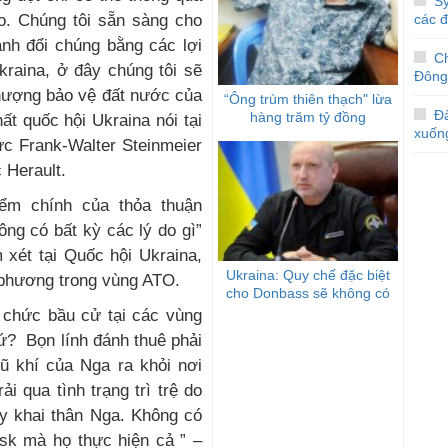
Sy
ao. Chúng tôi sẵn sàng cho
các 
ánh đổi chúng bằng các lợi
C
kraina, ở đây chúng tôi sẽ
Đông
hượng bảo vệ đất nước của
“Ông trùm thiên thạch" lừa
Đà
hàng trăm tỷ đồng
ất quốc hội Ukraina nói tại
xuốn
c Frank-Walter Steinmeier
 Herault.
ểm chính của thỏa thuận
ng có bất kỳ các lý do gì”
 xét tại Quốc hội Ukraina,
Ukraina: Quy chế đặc biệt
a phương trong vùng ATO.
cho Donbass sẽ không có
ổ chức bầu cử tại các vùng
ứ? Bọn lính đánh thuê phải
vũ khí của Nga ra khỏi nơi
i qua tình trạng trì trệ do
ly khai thân Nga. Không có
sk mà họ thực hiện cả ” –