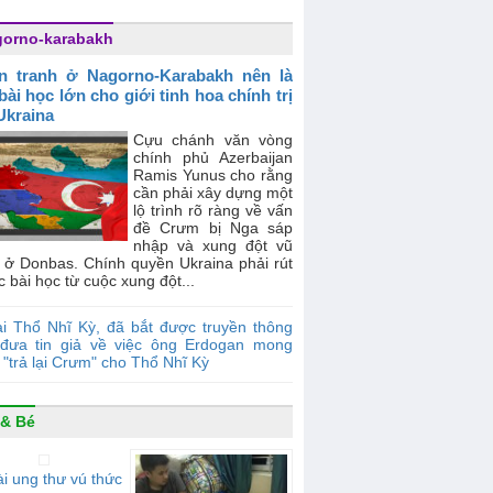
orno-karabakh
n tranh ở Nagorno-Karabakh nên là
bài học lớn cho giới tinh hoa chính trị
Ukraina
Cựu chánh văn vòng
chính phủ Azerbaijan
Ramis Yunus cho rằng
cần phải xây dựng một
lộ trình rõ ràng về vấn
đề Crưm bị Nga sáp
nhập và xung đột vũ
g ở Donbas. Chính quyền Ukraina phải rút
c bài học từ cuộc xung đột...
i Thổ Nhĩ Kỳ, đã bắt được truyền thông
đưa tin giả về việc ông Erdogan mong
"trả lại Crưm" cho Thổ Nhĩ Kỳ
& Bé
i ung thư vú thức