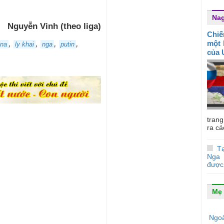
Nag
Nguyễn Vinh (theo liga)
Chiế
,
,
,
,
một 
ina
ly khai
nga
putin
của 
tran
ra cá
Tạ
Nga 
được 
Mẹ 
Ngoà