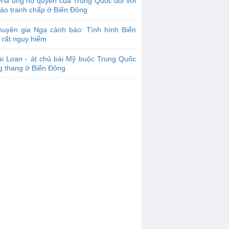
ria ủng hộ quyền của Trung Quốc đối với
đảo tranh chấp ở Biển Đông
huyên gia Nga cảnh báo: Tình hình Biển
 rất nguy hiểm
i Loan - át chủ bài Mỹ buộc Trung Quốc
g thang ở Biển Đông