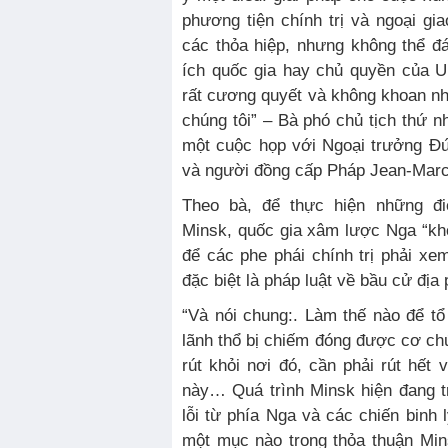
phương tiện chính trị và ngoại gi
các thỏa hiệp, nhưng không thể đ
ích quốc gia hay chủ quyền của U
rất cương quyết và không khoan n
chúng tôi” – Bà phó chủ tịch thứ nh
một cuộc họp với Ngoại trưởng Đứ
và người đồng cấp Pháp Jean-Marc
Theo bà, để thực hiện những đi
Minsk, quốc gia xâm lược Nga “khô
để các phe phái chính trị phải xem
đặc biệt là pháp luật về bầu cử đị
“Và nói chung:. Làm thế nào để t
lãnh thổ bị chiếm đóng được cơ ch
rút khỏi nơi đó, cần phải rút hết 
này… Quá trình Minsk hiện đang trả
lỗi từ phía Nga và các chiến binh 
một mục nào trong thỏa thuận Min