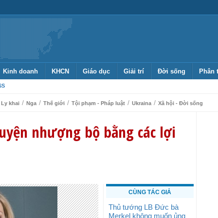
Kinh doanh
KHCN
Giáo dục
Giải trí
Đời sống
Phân 
SS
/
/
/
/
/
Ly khai
Nga
Thế giới
Tội phạm - Pháp luật
Ukraina
Xã hội - Đời sống
huyện nhượng bộ bằng các lợi
CÙNG TÁC GIẢ
Thủ tướng LB Đức bà
Merkel không muốn ủng