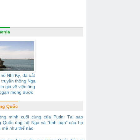
enia
Thổ Nhĩ Kỳ, đã bắt
 truyền thông Nga
in giả về việc ông
ogan mong được
 lại Crưm" cho Thổ
Nhĩ Kỳ
ung Quốc
ồng minh cuối cùng của Putin: Tại sao
g Quốc ủng hộ Nga và "tình bạn" của họ
 mẽ như thế nào