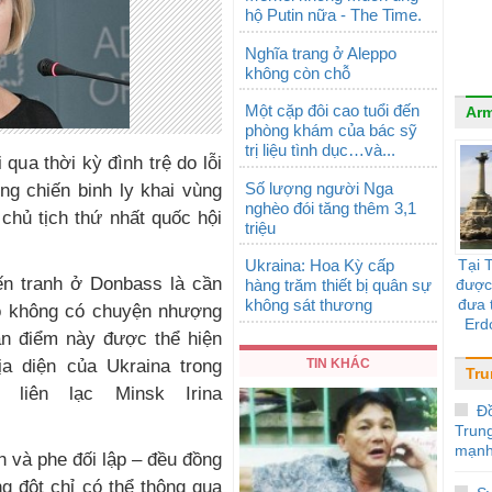
hộ Putin nữa - The Time.
Nghĩa trang ở Aleppo
không còn chỗ
Một cặp đôi cao tuổi đến
Arm
phòng khám của bác sỹ
trị liệu tình dục…và...
 qua thời kỳ đình trệ do lỗi
Số lượng người Nga
ng chiến binh ly khai vùng
nghèo đói tăng thêm 3,1
chủ tịch thứ nhất quốc hội
triệu
Ukraina: Hoa Kỳ cấp
Tại 
ến tranh ở Donbass là cần
hàng trăm thiết bị quân sự
được
không sát thương
đưa t
 đó không có chuyện nhượng
Erd
an điểm này được thể hiện
"trả
TIN KHÁC
ịa diện của Ukraina trong
Tr
liên lạc Minsk Irina
Đ
Trun
mạnh
h và phe đối lập – đều đồng
g đột chỉ có thể thông qua