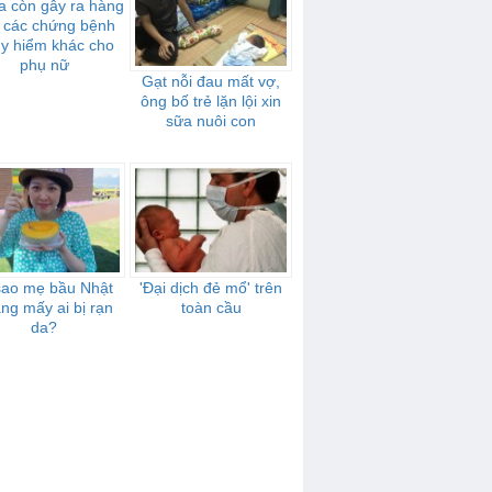
a còn gây ra hàng
t các chứng bệnh
y hiểm khác cho
phụ nữ
Gạt nỗi đau mất vợ,
ông bố trẻ lặn lội xin
sữa nuôi con
sao mẹ bầu Nhật
'Đại dịch đẻ mổ' trên
ng mấy ai bị rạn
toàn cầu
da?