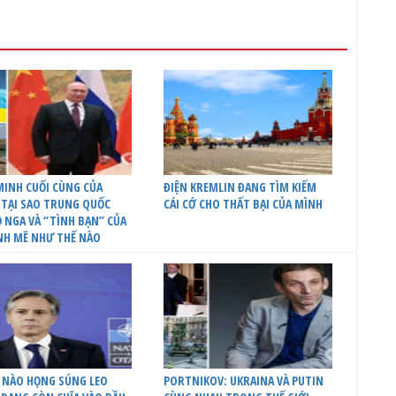
INH CUỐI CÙNG CỦA
ĐIỆN KREMLIN ĐANG TÌM KIẾM
 TẠI SAO TRUNG QUỐC
CÁI CỚ CHO THẤT BẠI CỦA MÌNH
 NGA VÀ “TÌNH BẠN” CỦA
NH MẼ NHƯ THẾ NÀO
 NÀO HỌNG SÚNG LEO
PORTNIKOV: UKRAINA VÀ PUTIN