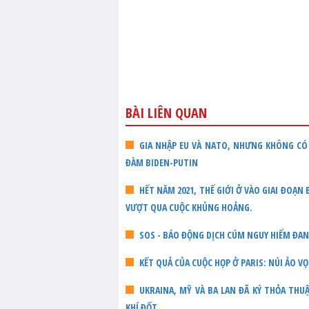
BÀI LIÊN QUAN
GIA NHẬP EU VÀ NATO, NHƯNG KHÔNG CÓ 
ĐÀM BIDEN-PUTIN
HẾT NĂM 2021, THẾ GIỚI Ở VÀO GIAI ĐOẠN
VƯỢT QUA CUỘC KHỦNG HOẢNG.
SOS - BÁO ĐỘNG DỊCH CÚM NGUY HIỂM ĐA
KẾT QUẢ CỦA CUỘC HỌP Ở PARIS: NÚI ẢO V
UKRAINA, MỸ VÀ BA LAN ĐÃ KÝ THỎA TH
KHÍ ĐỐT