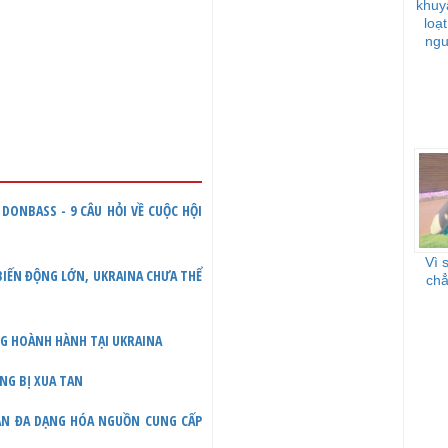
khuy
loạ
ngu
DONBASS - 9 CÂU HỎI VỀ CUỘC HỘI
Vì 
 BIẾN ĐỘNG LỚN, UKRAINA CHƯA THỂ
chẳ
NG HOÀNH HÀNH TẠI UKRAINA
ỌNG BỊ XUA TAN
UẬN ĐA DẠNG HÓA NGUỒN CUNG CẤP