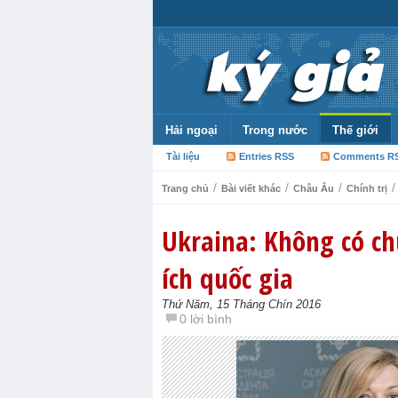
Hải ngoại
Trong nước
Thế giới
Tài liệu
Entries RSS
Comments R
/
/
/
/
Trang chủ
Bài viết khác
Châu Âu
Chính trị
Ukraina: Không có c
ích quốc gia
Thứ Năm, 15 Tháng Chín 2016
0 lời bình