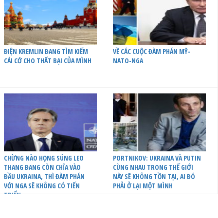
ĐIỆN KREMLIN ĐANG TÌM KIẾM
VỀ CÁC CUỘC ĐÀM PHÁN MỸ-
CÁI CỚ CHO THẤT BẠI CỦA MÌNH
NATO-NGA
CHỪNG NÀO HỌNG SÚNG LEO
PORTNIKOV: UKRAINA VÀ PUTIN
THANG ĐANG CÒN CHĨA VÀO
CÙNG NHAU TRONG THẾ GIỚI
ĐẦU UKRAINA, THÌ ĐÀM PHÁN
NÀY SẼ KHÔNG TỒN TẠI, AI ĐÓ
VỚI NGA SẼ KHÔNG CÓ TIẾN
PHẢI Ở LẠI MỘT MÌNH
TRIỂN