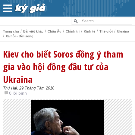
/
/
/
/
/
/
Trang chủ
Bài viết khác
Châu Âu
Chính trị
Kinh tế
Thế giới
Ukraina
/
Xã hội - Đời sống
Kiev cho biết Soros đồng ý tham
gia vào hội đồng đầu tư của
Ukraina
Thứ Hai, 29 Tháng Tám 2016
0 lời bình