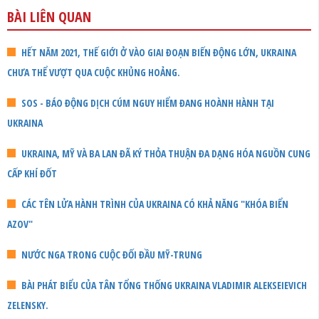
BÀI LIÊN QUAN
HẾT NĂM 2021, THẾ GIỚI Ở VÀO GIAI ĐOẠN BIẾN ĐỘNG LỚN, UKRAINA
CHƯA THỂ VƯỢT QUA CUỘC KHỦNG HOẢNG.
SOS - BÁO ĐỘNG DỊCH CÚM NGUY HIỂM ĐANG HOÀNH HÀNH TẠI
UKRAINA
UKRAINA, MỸ VÀ BA LAN ĐÃ KÝ THỎA THUẬN ĐA DẠNG HÓA NGUỒN CUNG
CẤP KHÍ ĐỐT
CÁC TÊN LỬA HÀNH TRÌNH CỦA UKRAINA CÓ KHẢ NĂNG "KHÓA BIỂN
AZOV"
NƯỚC NGA TRONG CUỘC ĐỐI ĐẦU MỸ-TRUNG
BÀI PHÁT BIỂU CỦA TÂN TỔNG THỐNG UKRAINA VLADIMIR ALEKSEIEVICH
ZELENSKY.