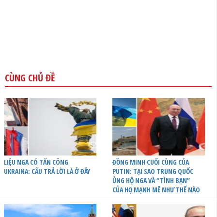
CÙNG CHỦ ĐỀ
LIỆU NGA CÓ TẤN CÔNG
ĐỒNG MINH CUỐI CÙNG CỦA
UKRAINA: CÂU TRẢ LỜI LÀ Ở ĐÂY
PUTIN: TẠI SAO TRUNG QUỐC
ỦNG HỘ NGA VÀ “TÌNH BẠN”
CỦA HỌ MẠNH MẼ NHƯ THẾ NÀO