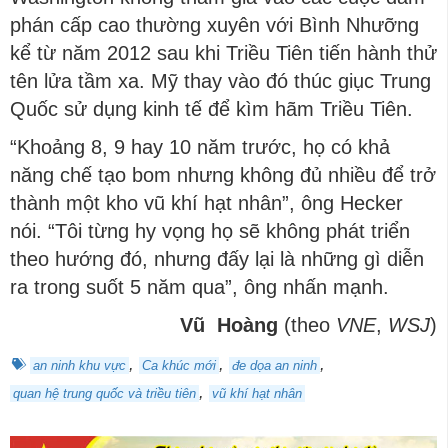
phán cấp cao thường xuyên với Bình Nhưỡng
kể từ năm 2012 sau khi Triều Tiên tiến hành thử
tên lửa tầm xa. Mỹ thay vào đó thúc giục Trung
Quốc sử dụng kinh tế để kìm hãm Triều Tiên.
“Khoảng 8, 9 hay 10 năm trước, họ có khả
năng chế tạo bom nhưng không đủ nhiều để trở
thành một kho vũ khí hạt nhân”, ông Hecker
nói. “Tôi từng hy vọng họ sẽ không phát triển
theo hướng đó, nhưng đấy lại là những gì diễn
ra trong suốt 5 năm qua”, ông nhấn mạnh.
Vũ
Hoàng
(th
eo
VNE
,
WSJ
)
,
,
,
an ninh khu vực
Ca khúc mới
đe dọa an ninh
,
quan hệ trung quốc và triều tiên
vũ khí hạt nhân