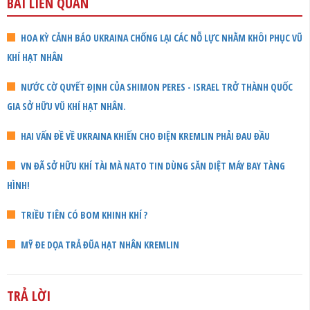
BÀI LIÊN QUAN
HOA KỲ CẢNH BÁO UKRAINA CHỐNG LẠI CÁC NỖ LỰC NHẰM KHÔI PHỤC VŨ
KHÍ HẠT NHÂN
NƯỚC CỜ QUYẾT ĐỊNH CỦA SHIMON PERES - ISRAEL TRỞ THÀNH QUỐC
GIA SỞ HỮU VŨ KHÍ HẠT NHÂN.
HAI VẤN ĐỀ VỀ UKRAINA KHIẾN CHO ĐIỆN KREMLIN PHẢI ĐAU ĐẦU
VN ĐÃ SỞ HỮU KHÍ TÀI MÀ NATO TIN DÙNG SĂN DIỆT MÁY BAY TÀNG
HÌNH!
TRIỀU TIÊN CÓ BOM KHINH KHÍ ?
MỸ ĐE DỌA TRẢ ĐŨA HẠT NHÂN KREMLIN
TRẢ LỜI