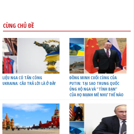
CÙNG CHỦ ĐỀ
LIỆU NGA CÓ TẤN CÔNG
ĐỒNG MINH CUỐI CÙNG CỦA
UKRAINA: CÂU TRẢ LỜI LÀ Ở ĐÂY
PUTIN: TẠI SAO TRUNG QUỐC
ỦNG HỘ NGA VÀ “TÌNH BẠN”
CỦA HỌ MẠNH MẼ NHƯ THẾ NÀO