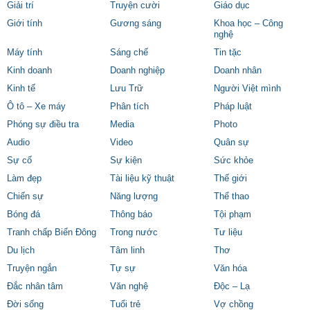
Giải trí
Truyện cười
Giáo dục
Giới tính
Gương sáng
Khoa học – Công
nghệ
Máy tính
Sáng chế
Tin tặc
Kinh doanh
Doanh nghiệp
Doanh nhân
Kinh tế
Lưu Trữ
Người Việt mình
Ô tô – Xe máy
Phân tích
Pháp luật
Phóng sự điều tra
Media
Photo
Audio
Video
Quân sự
Sự cố
Sự kiện
Sức khỏe
Làm đẹp
Tài liệu kỹ thuật
Thế giới
Chiến sự
Năng lượng
Thể thao
Bóng đá
Thông báo
Tội phạm
Tranh chấp Biển Đông
Trong nước
Tư liệu
Du lịch
Tâm linh
Thơ
Truyện ngắn
Tự sự
Văn hóa
Đắc nhân tâm
Văn nghệ
Độc – Lạ
Đời sống
Tuổi trẻ
Vợ chồng