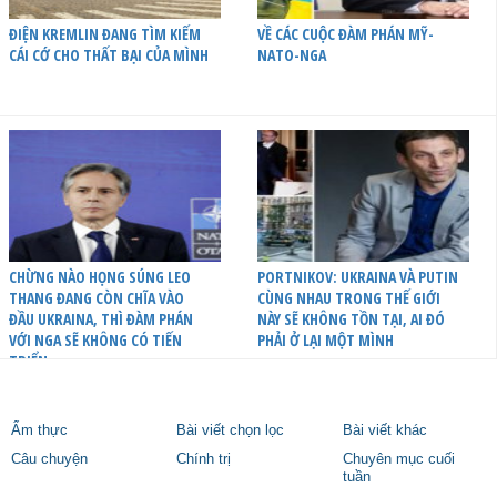
ĐIỆN KREMLIN ĐANG TÌM KIẾM
VỀ CÁC CUỘC ĐÀM PHÁN MỸ-
CÁI CỚ CHO THẤT BẠI CỦA MÌNH
NATO-NGA
CHỪNG NÀO HỌNG SÚNG LEO
PORTNIKOV: UKRAINA VÀ PUTIN
THANG ĐANG CÒN CHĨA VÀO
CÙNG NHAU TRONG THẾ GIỚI
ĐẦU UKRAINA, THÌ ĐÀM PHÁN
NÀY SẼ KHÔNG TỒN TẠI, AI ĐÓ
VỚI NGA SẼ KHÔNG CÓ TIẾN
PHẢI Ở LẠI MỘT MÌNH
TRIỂN
Ẩm thực
Bài viết chọn lọc
Bài viết khác
Câu chuyện
Chính trị
Chuyên mục cuối
tuần