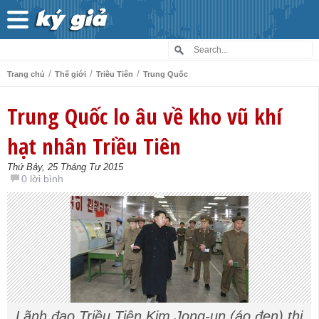
/
/
/
Trang chủ
Thế giới
Triều Tiên
Trung Quốc
Trung Quốc lo âu về kho vũ khí
hạt nhân Triều Tiên
Thứ Bảy, 25 Tháng Tư 2015
0 lời bình
Lãnh đạo Triều Tiên Kim Jong-un (áo đen) thị