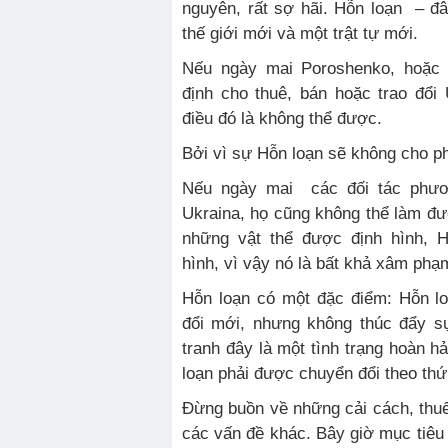
nguyên, rất sợ hãi. Hỗn loạn – đ
thế giới mới và một trật tự mới.
Nếu ngày mai Poroshenko, hoặc 
định cho thuê, bán hoặc trao đổi 
điều đó là không thể được.
Bởi vì sự Hỗn loạn sẽ không cho ph
Nếu ngày mai các đối tác phư
Ukraina, họ cũng không thể làm đượ
những vật thể được định hình, 
hình, vì vậy nó là bất khả xâm phạ
Hỗn loạn có một đặc điểm: Hỗn lo
đổi mới, nhưng không thúc đẩy sự
tranh đây là một tình trạng hoàn h
loạn phải được chuyển đổi theo thứ
Đừng buồn về những cải cách, thuế
các vấn đề khác. Bây giờ mục tiêu