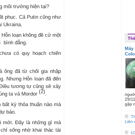
ng môi trường hiện tại?
ất phục. Cả Putin cũng như
i Ukraina.
. Hỗn loạn không đề cử một
Thể
i bình đẳng.
Máy 
 chưa có quy hoạch chiến
Colo
à ông đã từ chối gia nhập
ng. Nhưng Hỗn loạn đã đến
Điều tương tự cũng sẽ xảy
(2)
húng ta và Mordor
.
ngườ
29/1
 bất kỳ thỏa thuận nào mà
gặp n
dự báo.
Th
Liên 
ổi mới. Đây là những gì mà
chỉ sống nhờ khai thác tài
U1