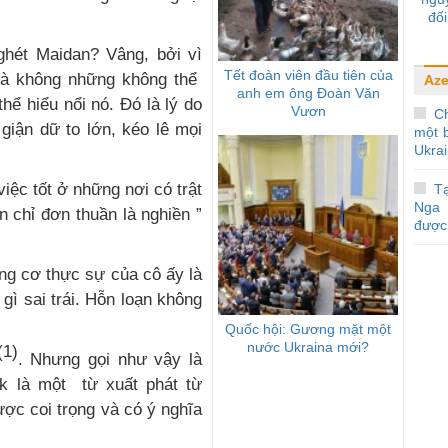
đối
 ghét Maidan? Vâng, bởi vì
Tết đoàn viên đầu tiên của
mà không những không thể
Aze
anh em ông Đoàn Văn
ể hiểu nổi nó. Đó là lý do
Vươn
C
giận dữ to lớn, kéo lê mọi
một b
Ukra
việc tốt ở những nơi có trật
Tạ
Nga 
 chỉ đơn thuần là nghiền ”
được 
ng cơ thực sự của cô ấy là
 gì sai trái. Hỗn loạn không
Quốc hội: Gương mặt một
nước Ukraina mới?
(1)
. Nhưng gọi như vậy là
ak là một từ xuất phát từ
ược coi trọng và có ý nghĩa