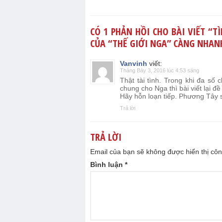
CÓ 1 PHẢN HỒI CHO BÀI VIẾT “
TÌ
CỦA “THẾ GIỚI NGA” CÀNG NHAN
Vanvinh
viết:
Tháng Bảy 3, 2016 lúc 4:53 sáng
Thật tài tình. Trong khi đa số 
chung cho Nga thì bài viết lại đ
Hãy hỗn loạn tiếp. Phương Tây s
Trả lời
TRẢ LỜI
Email của bạn sẽ không được hiển thị côn
Bình luận
*