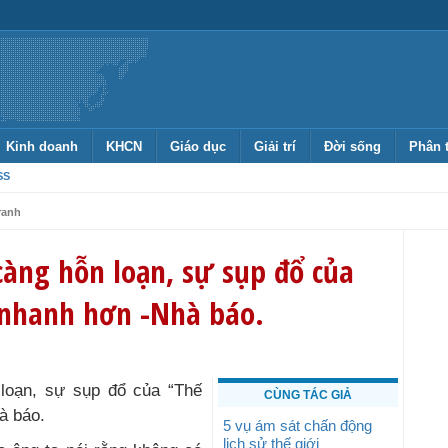
Kinh doanh
KHCN
Giáo dục
Giải trí
Đời sống
Phân 
SS
ranh
càng hỗn loạn, sự sụp đổ của
 nhanh hơn -Nhà báo.
 loạn, sự sụp đổ của “Thế
CÙNG TÁC GIẢ
à báo.
5 vụ ám sát chấn động
lịch sử thế giới