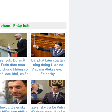
 phạm - Pháp luật
senyuk: Đôi mắt
Bài phát biểu của tân
 Putin đẫm máu.
tổng thống Ukraina
g chúng không có
Vladimir Alekseievich
oài đau khổ, chiến
Zelensky.
tranh, nô dịch
tnikov: Zelensky
Zelensky trả lời Putin
y hiểm hơn nhiều
rất đanh thép và thâm