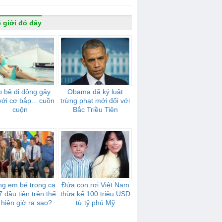
 giới đó đây
 bê di động gây
Obama đã ký luật
với cơ bắp... cuồn
trừng phạt mới đối với
cuộn
Bắc Triều Tiên
g em bé trong ca
Đứa con rơi Việt Nam
7 đầu tiên trên thế
thừa kế 100 triệu USD
 hiện giờ ra sao?
từ tỷ phú Mỹ