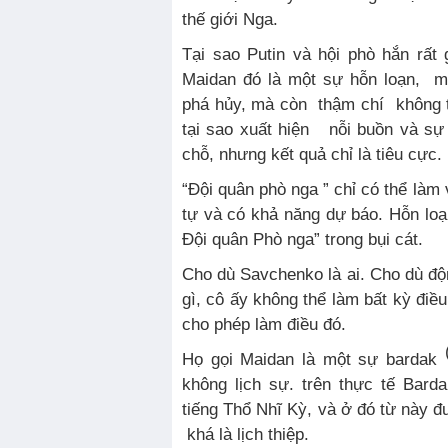
thế giới Nga.
Tại sao Putin và hội phò hắn rất
Maidan đó là một sự hỗn loạn, 
phá hủy, mà còn thậm chí không th
tại sao xuất hiện nỗi buồn và sự 
chỗ, nhưng kết quả chỉ là tiêu cực.
“Đội quân phò nga ” chỉ có thể làm 
tự và có khả năng dự báo. Hỗn loạn
Đội quân Phò nga” trong bụi cát.
Cho dù Savchenko là ai. Cho dù độ
gì, cô ấy không thể làm bất kỳ điều
cho phép làm điều đó.
Họ gọi Maidan là một sự bardak
không lịch sự. trên thực tế Bard
tiếng Thổ Nhĩ Kỳ, và ở đó từ này đ
khá là lịch thiệp.