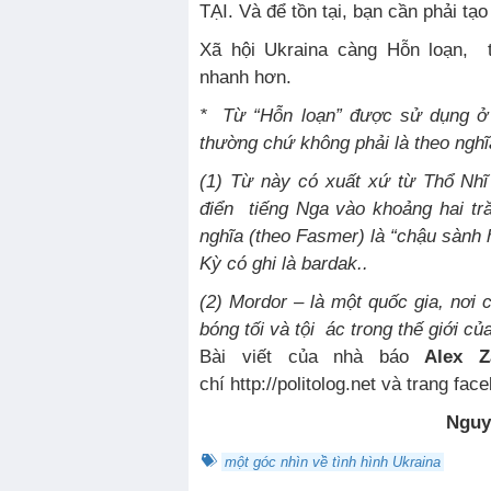
TẠI. Và để tồn tại, bạn cần phải tạo
Xã hội Ukraina càng Hỗn loạn, 
nhanh hơn.
* Từ “Hỗn loạn” được sử dụng ở 
thường chứ không phải là theo nghĩ
(1) Từ này có xuất xứ từ Thổ Nh
điển tiếng Nga vào khoảng hai t
nghĩa (theo Fasmer) là “chậu sành h
Kỳ có ghi là bardak..
(2) Mordor – là một quốc gia, nơi 
bóng tối và tội ác trong thế giới c
Bài viết của nhà báo
Alex Z
chí http://politolog.net và trang fa
Ngu
một góc nhìn về tình hình Ukraina