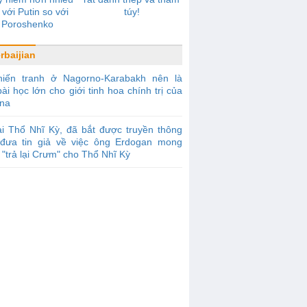
 với Putin so với
túy!
Poroshenko
rbaijian
hiến tranh ở Nagorno-Karabakh nên là
ài học lớn cho giới tinh hoa chính trị của
ina
i Thổ Nhĩ Kỳ, đã bắt được truyền thông
đưa tin giả về việc ông Erdogan mong
"trả lại Crưm" cho Thổ Nhĩ Kỳ