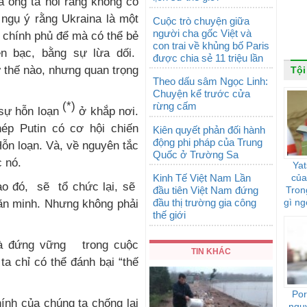
a ông ta nói rằng không có
 ngụ ý rằng Ukraina là một
Cuộc trò chuyện giữa
người cha gốc Việt và
 chính phủ để mà có thể bẻ
con trai về khủng bố Paris
ền bạc, bằng sự lừa dối.
được chia sẻ 11 triệu lần
 thế nào, nhưng quan trọng
Tội
Theo dấu sâm Ngọc Linh:
Chuyện kể trước cửa
(*)
rừng cấm
 sự hỗn loạn
ở khắp nơi.
ép Putin có cơ hội chiến
Kiên quyết phản đối hành
động phi pháp của Trung
ỗn loạn. Và, về nguyên tắc
Quốc ở Trường Sa
 nó.
Yat
Kinh Tế Việt Nam Lần
của
nào đó, sẽ tổ chức lại, sẽ
đầu tiên Việt Nam đứng
Tron
đầu thị trường gia công
gì ng
văn minh. Nhưng không phải
thế giới
là đứng vững trong cuộc
TIN KHÁC
ta chỉ có thể đánh bại “thế
Por
hính của chúng ta chống lại
ngu