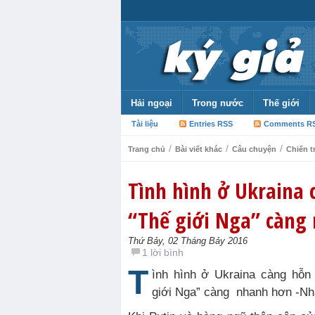
Hải ngoại
Trong nước
Thế giới
Tài liệu
Entries RSS
Comments R
/
/
/
Trang chủ
Bài viết khác
Câu chuyện
Chiến t
Tình hình ở Ukraina 
“Thế giới Nga” càng
Thứ Bảy, 02 Tháng Bảy 2016
1 lời bình
T
ình hình ở Ukraina càng hỗn
giới Nga” càng nhanh hơn -Nh