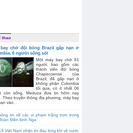
 thao
bay chở đội bóng Brazil gặp nạn ở
mbia, 6 người sống sót
Một máy bay chở 81
người, bao gồm các
thành viên đội bóng
Chapecoense của
Brazil, đã gặp nạn ở
không phận Colombia
tối qua, có ít nhất 06
i còn sống, Meduza đưa tin hôm nay
1. Theo truyền thông địa phương, máy bay
ạn vào...
ông tin về các vi phạm trắng trợn trong
đoàn Điền kinh Nga
9 Việt Nam nhận tin đau lòng khi về nước