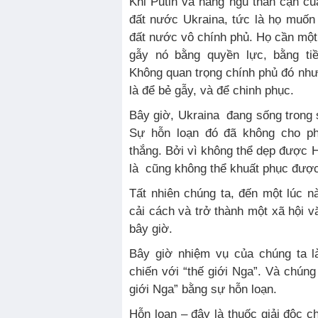
Khi Putin và hàng ngũ thân cận củ
đất nước Ukraina, tức là họ muốn
đất nước vô chính phủ. Họ cần một
gẫy nó bằng quyền lực, bằng ti
Không quan trọng chính phủ đó như
là để bẻ gẫy, và để chinh phục.
Bây giờ, Ukraina đang sống trong
Sự hỗn loạn đó đã không cho ph
thắng. Bởi vì không thể dẹp được H
là cũng không thể khuất phục được
Tất nhiên chúng ta, đến một lúc 
cải cách và trở thành một xã hội 
bây giờ.
Bây giờ nhiệm vụ của chúng ta 
chiến với “thế giới Nga”. Và chúng 
giới Nga” bằng sự hỗn loạn.
Hỗn loạn – đây là thuốc giải độc c