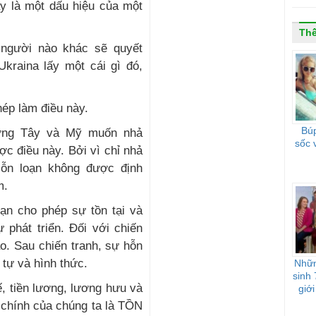
ây là một dấu hiệu của một
Thế
người nào khác sẽ quyết
Ukraina lấy một cái gì đó,
ép làm điều này.
Búp
ơng Tây và Mỹ muốn nhả
sốc 
c điều này. Bởi vì chỉ nhả
Hỗn loạn không được định
m.
ạn cho phép sự tồn tại và
 phát triển. Đối với chiến
ảo. Sau chiến tranh, sự hỗn
 tự và hình thức.
Nhữn
sinh 
, tiền lương, lương hưu và
giới
 chính của chúng ta là TỒN