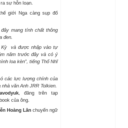
 ra sự hỗn loạn.
thế giới Nga càng sụp đổ
đây mang tính chất thông
a đen.
ĩ Kỳ và được nhập vào tự
răm năm trước đây và có ý
ình loa kèn”, tiếng Thổ Nhĩ
có các lực lượng chính của
ủa nhà văn Anh JRR Tolkien.
avodyuk
, đăng trên tạp
cebook của ông.
yễn Hoàng Lân
chuyển ngữ