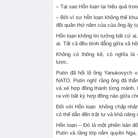
– Tại sao Hỗn loạn lại hiệu quả tro
– Bởi vì sự hỗn loạn không thể khu
đội quân thứ năm của của ông ấy tạ
Hỗn loạn không tin tưởng bất cứ ai
ai. Tất cả đều bình đẳng giữa xã hộ
Không có thống kê, có nghĩa là
lược.
Putin đã hối lộ ông Yanukovych v
NATO. Putin nghĩ rằng ông đã thắ
và xé hợp đồng thành từng mảnh. 
ra với bất kỳ hợp đồng nào giữa c
Đối với Hỗn loạn không chấp nhận
có thể dẫn đến trật tự và khả năng 
Hỗn loạn – Đó là một phiên bản đ
Putin và tầng lớp nắm quyền Nga, 