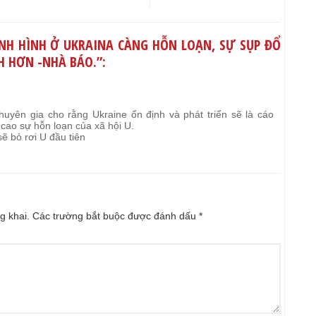
NH HÌNH Ở UKRAINA CÀNG HỖN LOẠN, SỰ SỤP ĐỔ
H HƠN -NHÀ BÁO.
”:
chuyên gia cho rằng Ukraine ổn định và phát triển sẽ là cáo
ề cao sự hỗn loạn của xã hội U.
ẽ bỏ rơi U đầu tiên
g khai.
Các trường bắt buộc được đánh dấu
*