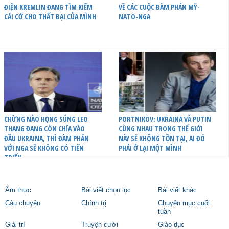
ĐIỆN KREMLIN ĐANG TÌM KIẾM
VỀ CÁC CUỘC ĐÀM PHÁN MỸ-
CÁI CỚ CHO THẤT BẠI CỦA MÌNH
NATO-NGA
CHỪNG NÀO HỌNG SÚNG LEO
PORTNIKOV: UKRAINA VÀ PUTIN
THANG ĐANG CÒN CHĨA VÀO
CÙNG NHAU TRONG THẾ GIỚI
ĐẦU UKRAINA, THÌ ĐÀM PHÁN
NÀY SẼ KHÔNG TỒN TẠI, AI ĐÓ
VỚI NGA SẼ KHÔNG CÓ TIẾN
PHẢI Ở LẠI MỘT MÌNH
TRIỂN
Ẩm thực
Bài viết chọn lọc
Bài viết khác
Câu chuyện
Chính trị
Chuyên mục cuối
tuần
Giải trí
Truyện cười
Giáo dục