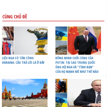
CÙNG CHỦ ĐỀ
LIỆU NGA CÓ TẤN CÔNG
ĐỒNG MINH CUỐI CÙNG CỦA
UKRAINA: CÂU TRẢ LỜI LÀ Ở ĐÂY
PUTIN: TẠI SAO TRUNG QUỐC
ỦNG HỘ NGA VÀ “TÌNH BẠN”
CỦA HỌ MẠNH MẼ NHƯ THẾ NÀO