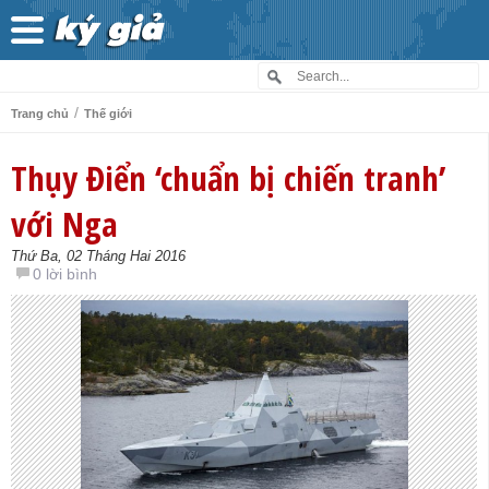
/
Trang chủ
Thế giới
Thụy Điển ‘chuẩn bị chiến tranh’
với Nga
Thứ Ba, 02 Tháng Hai 2016
0 lời bình