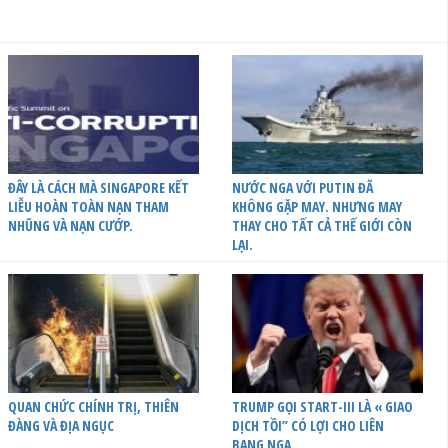
ĐÂY LÀ CÁCH MÀ SINGAPORE KẾT
NƯỚC NGA VỚI PUTIN ĐÃ
LIỄU HOÀN TOÀN NẠN THAM
KHÔNG GẶP MAY. NHƯNG MAY
NHŨNG VÀ NẠN CƯỚP.
THAY CHO TẤT CẢ THẾ GIỚI CÒN
LẠI.
QUAN CHỨC CHÍNH TRỊ, THIÊN
TRUMP GỌI START-III LÀ « GIAO
ĐÀNG VÀ ĐỊA NGỤC
DỊCH TỒI” CÓ LỢI CHO LIÊN
BANG NGA