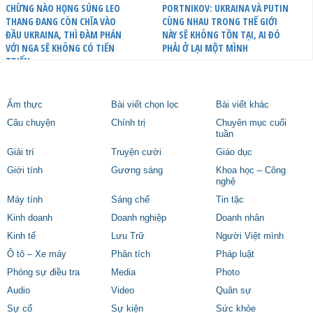
CHỪNG NÀO HỌNG SÚNG LEO
PORTNIKOV: UKRAINA VÀ PUTIN
THANG ĐANG CÒN CHĨA VÀO
CÙNG NHAU TRONG THẾ GIỚI
ĐẦU UKRAINA, THÌ ĐÀM PHÁN
NÀY SẼ KHÔNG TỒN TẠI, AI ĐÓ
VỚI NGA SẼ KHÔNG CÓ TIẾN
PHẢI Ở LẠI MỘT MÌNH
TRIỂN
Ẩm thực
Bài viết chọn lọc
Bài viết khác
Câu chuyện
Chính trị
Chuyên mục cuối
tuần
Giải trí
Truyện cười
Giáo dục
Giới tính
Gương sáng
Khoa học – Công
nghệ
Máy tính
Sáng chế
Tin tặc
Kinh doanh
Doanh nghiệp
Doanh nhân
Kinh tế
Lưu Trữ
Người Việt mình
Ô tô – Xe máy
Phân tích
Pháp luật
Phóng sự điều tra
Media
Photo
Audio
Video
Quân sự
Sự cố
Sự kiện
Sức khỏe