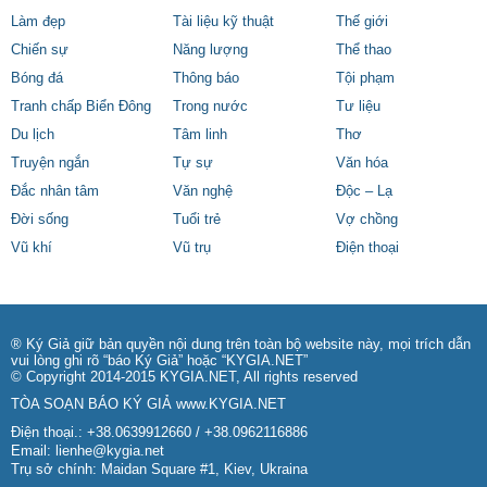
Làm đẹp
Tài liệu kỹ thuật
Thế giới
Chiến sự
Năng lượng
Thể thao
Bóng đá
Thông báo
Tội phạm
Tranh chấp Biển Đông
Trong nước
Tư liệu
Du lịch
Tâm linh
Thơ
Truyện ngắn
Tự sự
Văn hóa
Đắc nhân tâm
Văn nghệ
Độc – Lạ
Đời sống
Tuổi trẻ
Vợ chồng
Vũ khí
Vũ trụ
Điện thoại
® Ký Giả giữ bản quyền nội dung trên toàn bộ website này, mọi trích dẫn
vui lòng ghi rõ “báo Ký Giả” hoặc “KYGIA.NET”
© Copyright 2014-2015 KYGIA.NET, All rights reserved
TÒA SOẠN BÁO KÝ GIẢ
www.KYGIA.NET
Điện thoại.: +38.0639912660 / +38.0962116886
Email:
lienhe@kygia.net
Trụ sở chính: Maidan Square #1, Kiev, Ukraina