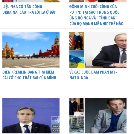
LIỆU NGA CÓ TẤN CÔNG
ĐỒNG MINH CUỐI CÙNG CỦA
UKRAINA: CÂU TRẢ LỜI LÀ Ở ĐÂY
PUTIN: TẠI SAO TRUNG QUỐC
ỦNG HỘ NGA VÀ “TÌNH BẠN”
CỦA HỌ MẠNH MẼ NHƯ THẾ NÀO
ĐIỆN KREMLIN ĐANG TÌM KIẾM
VỀ CÁC CUỘC ĐÀM PHÁN MỸ-
CÁI CỚ CHO THẤT BẠI CỦA MÌNH
NATO-NGA