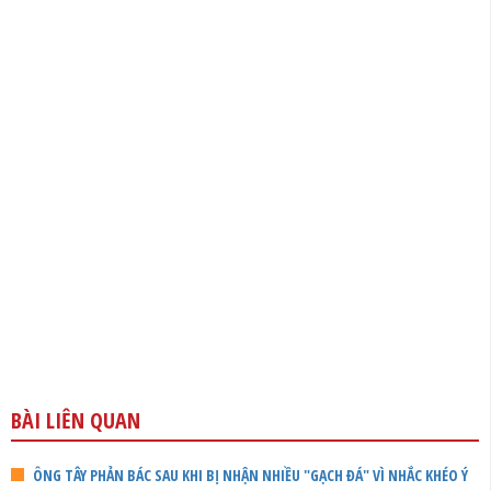
BÀI LIÊN QUAN
ÔNG TÂY PHẢN BÁC SAU KHI BỊ NHẬN NHIỀU "GẠCH ĐÁ" VÌ NHẮC KHÉO Ý