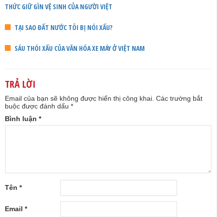
THỨC GIỮ GÌN VỆ SINH CỦA NGƯỜI VIỆT
TẠI SAO ĐẤT NƯỚC TÔI BỊ NÓI XẤU?
SÁU THÓI XẤU CỦA VĂN HÓA XE MÁY Ở VIỆT NAM
TRẢ LỜI
Email của bạn sẽ không được hiển thị công khai.
Các trường bắt
buộc được đánh dấu
*
Bình luận
*
Tên
*
Email
*