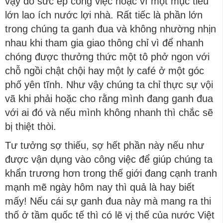
vậy do sức ép công việc hoặc vì một mục tiêu
lớn lao ích nước lợi nhà. Rất tiếc là phần lớn
trong chúng ta ganh đua và không nhường nhịn
nhau khi tham gia giao thông chỉ vì để nhanh
chóng được thưởng thức một tô phở ngon với
chỗ ngồi chật chội hay một ly café ở một góc
phố yên tĩnh. Như vậy chúng ta chỉ thực sự vội
vã khi phải hoặc cho rằng mình đang ganh đua
với ai đó và nếu mình không nhanh thì chắc sẽ
bị thiệt thòi.
Tư tưởng sợ thiếu, sợ hết phần này nếu như
được vận dụng vào công việc để giúp chúng ta
khẩn trương hơn trong thế giới đang cạnh tranh
mạnh mẽ ngày hôm nay thì quả là hay biết
mấy! Nếu cái sự ganh đua này mà mang ra thi
thố ở tầm quốc tế thì có lẽ vị thế của nước Việt