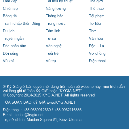
Làm đẹp
Tài liệu kỹ thuật
Thế giới
Chiến sự
Năng lượng
Thể thao
Bóng đá
Thông báo
Tội phạm
Tranh chấp Biển Đông
Trong nước
Tư liệu
Du lịch
Tâm linh
Thơ
Truyện ngắn
Tự sự
Văn hóa
Đắc nhân tâm
Văn nghệ
Độc – Lạ
Đời sống
Tuổi trẻ
Vợ chồng
Vũ khí
Vũ trụ
Điện thoại
® Ký Giả giữ bản quyền nội dung trên toàn bộ website này, mọi trích dẫn
vui lòng ghi rõ “báo Ký Giả” hoặc “KYGIA.NET”
© Copyright 2014-2015 KYGIA.NET, All rights reserved
TÒA SOẠN BÁO KÝ GIẢ
www.KYGIA.NET
Điện thoại.: +38.0639912660 / +38.0962116886
Email:
lienhe@kygia.net
Trụ sở chính: Maidan Square #1, Kiev, Ukraina