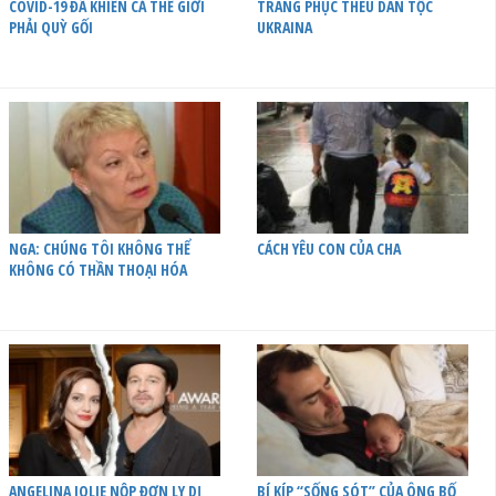
COVID-19 ĐÃ KHIẾN CẢ THẾ GIỚI
TRANG PHỤC THÊU DÂN TỘC
PHẢI QUỲ GỐI
UKRAINA
NGA: CHÚNG TÔI KHÔNG THỂ
CÁCH YÊU CON CỦA CHA
KHÔNG CÓ THẦN THOẠI HÓA
ANGELINA JOLIE NỘP ĐƠN LY DỊ
BÍ KÍP “SỐNG SÓT” CỦA ÔNG BỐ