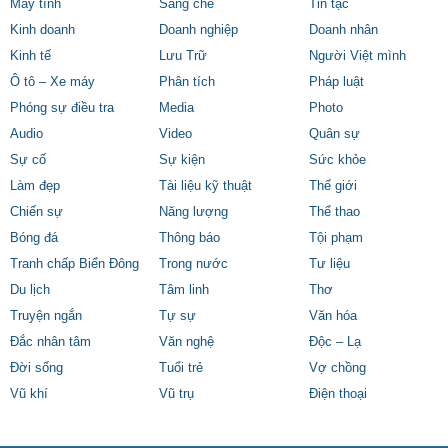
Máy tính
Sáng chế
Tin tặc
Kinh doanh
Doanh nghiệp
Doanh nhân
Kinh tế
Lưu Trữ
Người Việt mình
Ô tô – Xe máy
Phân tích
Pháp luật
Phóng sự điều tra
Media
Photo
Audio
Video
Quân sự
Sự cố
Sự kiện
Sức khỏe
Làm đẹp
Tài liệu kỹ thuật
Thế giới
Chiến sự
Năng lượng
Thể thao
Bóng đá
Thông báo
Tội phạm
Tranh chấp Biển Đông
Trong nước
Tư liệu
Du lịch
Tâm linh
Thơ
Truyện ngắn
Tự sự
Văn hóa
Đắc nhân tâm
Văn nghệ
Độc – Lạ
Đời sống
Tuổi trẻ
Vợ chồng
Vũ khí
Vũ trụ
Điện thoại