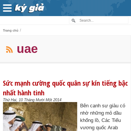
/
Trang chủ
uae
Sức mạnh cường quốc quân sự kín tiếng bậc
nhất hành tinh
Thứ Hai, 10 Tháng Mười Một 2014
Bên cạnh sự giàu có
nhờ những mỏ dầu
khổng lồ, Các Tiểu
vương quốc Arab