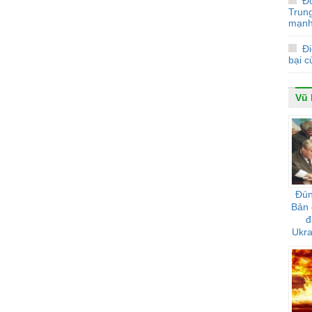
Đ
Trun
mạnh
Đi
bại 
Vũ 
Đún
Bản 
đ
Ukra
h