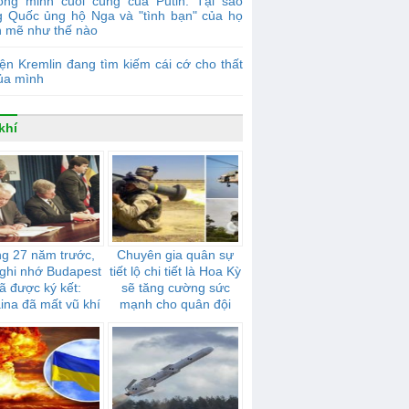
ồng minh cuối cùng của Putin: Tại sao
g Quốc ủng hộ Nga và "tình bạn" của họ
 mẽ như thế nào
ện Kremlin đang tìm kiếm cái cớ cho thất
của mình
khí
g 27 năm trước,
Chuyên gia quân sự
ghi nhớ Budapest
tiết lộ chi tiết là Hoa Kỳ
ã được ký kết:
sẽ tăng cường sức
ina đã mất vũ khí
mạnh cho quân đội
ạt nhân ra sao
Ukraina bằng các tên
lửa “Stingers”,
“Javelins” và trực
thăng Mi-17