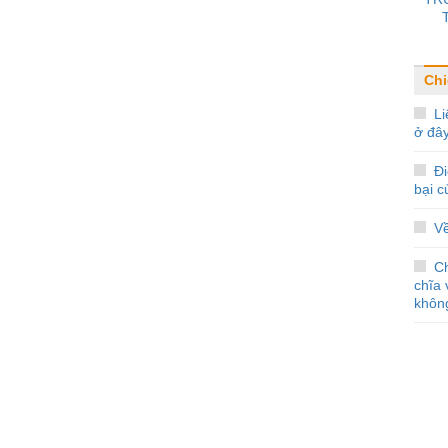
Chi
Li
ở đâ
Đi
bại 
V
C
chĩa 
không