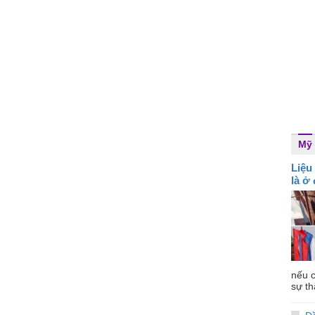
Mỹ
Liệu
là ở
nếu c
sự th