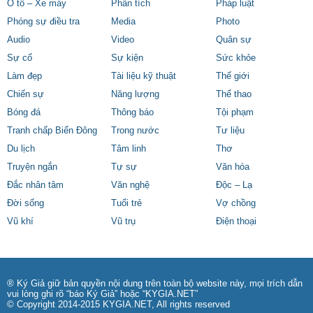
Ô tô – Xe máy
Phân tích
Pháp luật
Phóng sự điều tra
Media
Photo
Audio
Video
Quân sự
Sự cố
Sự kiện
Sức khỏe
Làm đẹp
Tài liệu kỹ thuật
Thế giới
Chiến sự
Năng lượng
Thể thao
Bóng đá
Thông báo
Tội phạm
Tranh chấp Biển Đông
Trong nước
Tư liệu
Du lịch
Tâm linh
Thơ
Truyện ngắn
Tự sự
Văn hóa
Đắc nhân tâm
Văn nghệ
Độc – Lạ
Đời sống
Tuổi trẻ
Vợ chồng
Vũ khí
Vũ trụ
Điện thoại
® Ký Giả giữ bản quyền nội dung trên toàn bộ website này, mọi trích dẫn
vui lòng ghi rõ “báo Ký Giả” hoặc “KYGIA.NET”
© Copyright 2014-2015 KYGIA.NET, All rights reserved