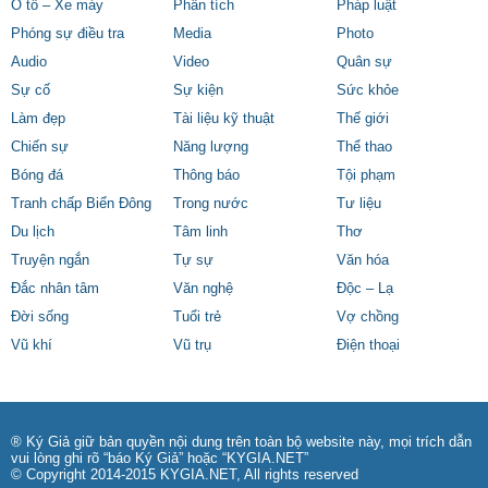
Ô tô – Xe máy
Phân tích
Pháp luật
Phóng sự điều tra
Media
Photo
Audio
Video
Quân sự
Sự cố
Sự kiện
Sức khỏe
Làm đẹp
Tài liệu kỹ thuật
Thế giới
Chiến sự
Năng lượng
Thể thao
Bóng đá
Thông báo
Tội phạm
Tranh chấp Biển Đông
Trong nước
Tư liệu
Du lịch
Tâm linh
Thơ
Truyện ngắn
Tự sự
Văn hóa
Đắc nhân tâm
Văn nghệ
Độc – Lạ
Đời sống
Tuổi trẻ
Vợ chồng
Vũ khí
Vũ trụ
Điện thoại
® Ký Giả giữ bản quyền nội dung trên toàn bộ website này, mọi trích dẫn
vui lòng ghi rõ “báo Ký Giả” hoặc “KYGIA.NET”
© Copyright 2014-2015 KYGIA.NET, All rights reserved