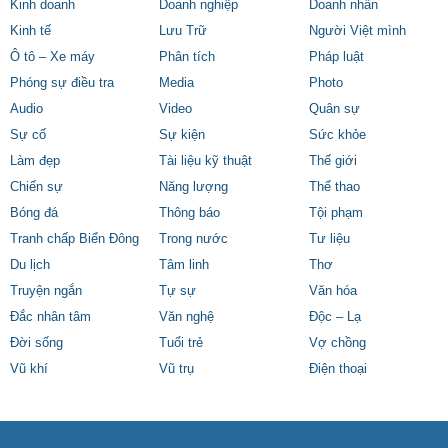
Kinh doanh
Doanh nghiệp
Doanh nhân
Kinh tế
Lưu Trữ
Người Việt mình
Ô tô – Xe máy
Phân tích
Pháp luật
Phóng sự điều tra
Media
Photo
Audio
Video
Quân sự
Sự cố
Sự kiện
Sức khỏe
Làm đẹp
Tài liệu kỹ thuật
Thế giới
Chiến sự
Năng lượng
Thể thao
Bóng đá
Thông báo
Tội phạm
Tranh chấp Biển Đông
Trong nước
Tư liệu
Du lịch
Tâm linh
Thơ
Truyện ngắn
Tự sự
Văn hóa
Đắc nhân tâm
Văn nghệ
Độc – Lạ
Đời sống
Tuổi trẻ
Vợ chồng
Vũ khí
Vũ trụ
Điện thoại