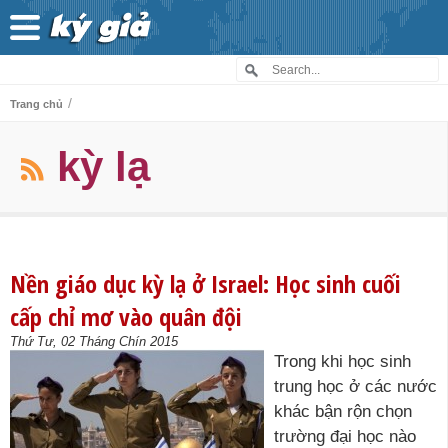
/
Trang chủ
kỳ lạ
Nền giáo dục kỳ lạ ở Israel: Học sinh cuối
cấp chỉ mơ vào quân đội
Thứ Tư, 02 Tháng Chín 2015
Trong khi học sinh
trung học ở các nước
khác bận rộn chọn
trường đại học nào