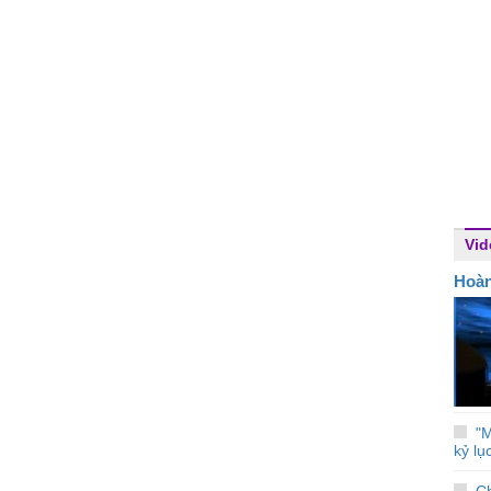
Vid
Hoà
"M
kỷ lụ