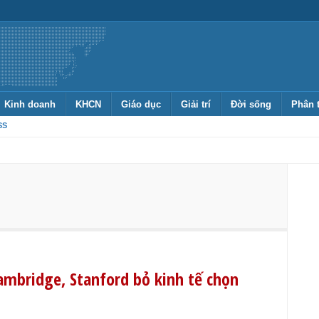
Kinh doanh
KHCN
Giáo dục
Giải trí
Đời sống
Phân 
SS
ambridge, Stanford bỏ kinh tế chọn