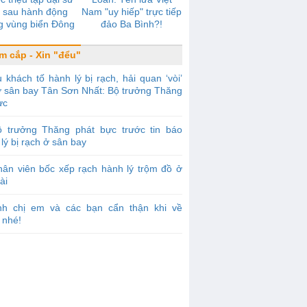
 sau hành động
Nam "uy hiếp" trực tiếp
g vùng biển Đông
đảo Ba Bình?!
m cắp - Xin "đểu"
 khách tố hành lý bị rạch, hải quan ‘vòi’
 ở sân bay Tân Sơn Nhất: Bộ trưởng Thăng
ực
ộ trưởng Thăng phát bực trước tin báo
lý bị rạch ở sân bay
ân viên bốc xếp rạch hành lý trộm đồ ở
ài
nh chị em và các bạn cẩn thận khi về
 nhé!