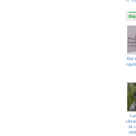
Ch
Điệ
Rút 
ngườ
Lự
Ukrai
tá 
chứ