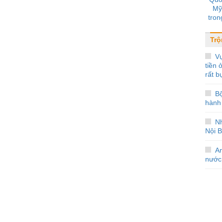
Mỹ
tron
Trộ
Vụ
tiền
rất b
B
hành 
Nh
Nội B
A
nước