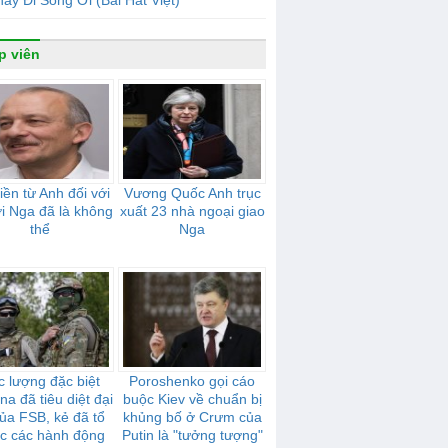
ảy Đi Sông Ơi (Bài Hát Việt)
p viên
tiền từ Anh đối với
Vương Quốc Anh trục
i Nga đã là không
xuất 23 nhà ngoại giao
thể
Nga
c lượng đặc biệt
Poroshenko gọi cáo
na đã tiêu diệt đại
buộc Kiev về chuẩn bị
của FSB, kẻ đã tổ
khủng bố ở Crưm của
c các hành động
Putin là "tưởng tượng"