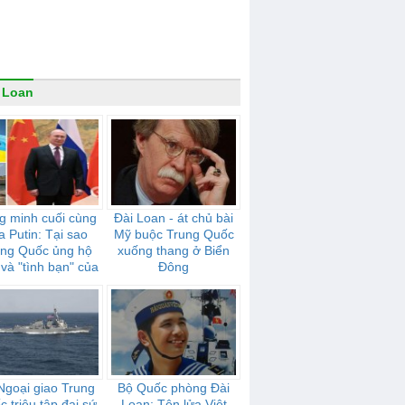
 Loan
g minh cuối cùng
Đài Loan - át chủ bài
a Putin: Tại sao
Mỹ buộc Trung Quốc
ung Quốc ủng hộ
xuống thang ở Biển
và "tình bạn" của
Đông
mạnh mẽ như thế
nào
Ngoại giao Trung
Bộ Quốc phòng Đài
 triệu tập đại sứ
Loan: Tên lửa Việt