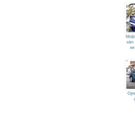
Nhật
sản 
xe
Ope