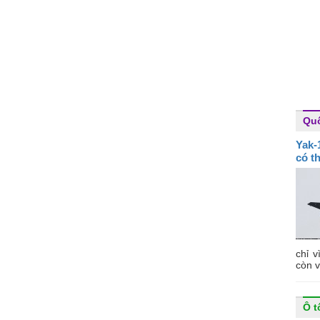
Qu
Yak-
có t
chỉ v
còn v
Ô t