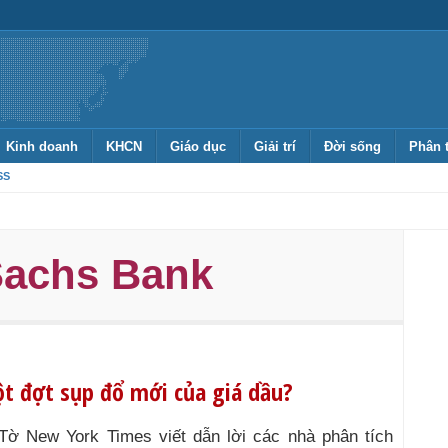
Kinh doanh
KHCN
Giáo dục
Giải trí
Đời sống
Phân 
SS
achs Bank
t đợt sụp đổ mới của giá dầu?
Tờ New York Times viết dẫn lời các nhà phân tích