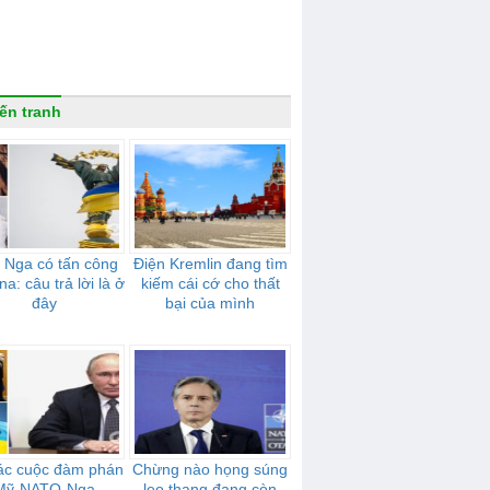
ến tranh
 Nga có tấn công
Điện Kremlin đang tìm
na: câu trả lời là ở
kiếm cái cớ cho thất
đây
bại của mình
ác cuộc đàm phán
Chừng nào họng súng
Mỹ-NATO-Nga
leo thang đang còn