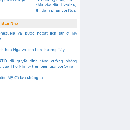
chĩa vào đầu Ukraina,
thì đàm phán với Nga
sẽ không có tiến triển
 Ban Nha
enezuela và bước ngoặt lịch sử ở Mỹ
?
nh hoa Nga và tinh hoa thương Tây
ATO đã quyết định tăng cường phòng
 của Thổ Nhĩ Kỳ trên biên giới với Syria
tin: Mỹ đã lừa chúng ta