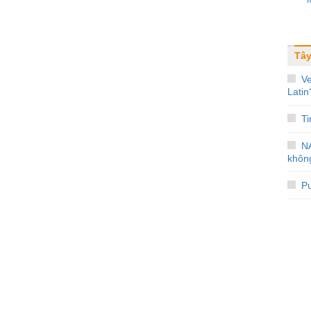
Tây
V
Latin
Ti
N
không
Pu