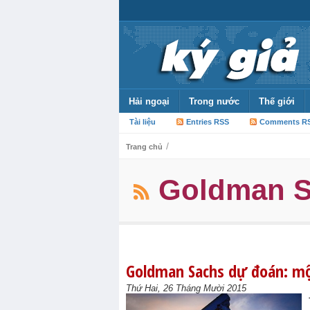
Hải ngoại
Trong nước
Thế giới
Tài liệu
Entries RSS
Comments R
/
Trang chủ
Goldman S
Goldman Sachs dự đoán: mộ
Thứ Hai, 26 Tháng Mười 2015