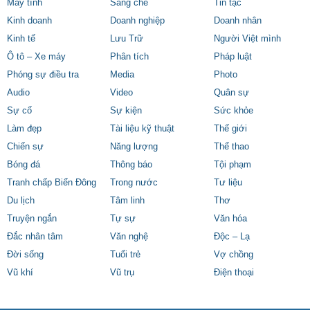
Máy tính
Sáng chế
Tin tặc
Kinh doanh
Doanh nghiệp
Doanh nhân
Kinh tế
Lưu Trữ
Người Việt mình
Ô tô – Xe máy
Phân tích
Pháp luật
Phóng sự điều tra
Media
Photo
Audio
Video
Quân sự
Sự cố
Sự kiện
Sức khỏe
Làm đẹp
Tài liệu kỹ thuật
Thế giới
Chiến sự
Năng lượng
Thể thao
Bóng đá
Thông báo
Tội phạm
Tranh chấp Biển Đông
Trong nước
Tư liệu
Du lịch
Tâm linh
Thơ
Truyện ngắn
Tự sự
Văn hóa
Đắc nhân tâm
Văn nghệ
Độc – Lạ
Đời sống
Tuổi trẻ
Vợ chồng
Vũ khí
Vũ trụ
Điện thoại