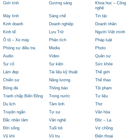
Giới tính
Gương sáng
Khoa học – Công
nghệ
Máy tính
Sáng chế
Tin tặc
Kinh doanh
Doanh nghiệp
Doanh nhân
Kinh tế
Lưu Trữ
Người Việt mình
Ô tô – Xe máy
Phân tích
Pháp luật
Phóng sự điều tra
Media
Photo
Audio
Video
Quân sự
Sự cố
Sự kiện
Sức khỏe
Làm đẹp
Tài liệu kỹ thuật
Thế giới
Chiến sự
Năng lượng
Thể thao
Bóng đá
Thông báo
Tội phạm
Tranh chấp Biển Đông
Trong nước
Tư liệu
Du lịch
Tâm linh
Thơ
Truyện ngắn
Tự sự
Văn hóa
Đắc nhân tâm
Văn nghệ
Độc – Lạ
Đời sống
Tuổi trẻ
Vợ chồng
Vũ khí
Vũ trụ
Điện thoại